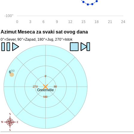
-100°
0
3
6
9
12
15
18
21
24
Azimut Meseca za svaki sat ovog dana
0°=Sever, 90°=Zapad, 180°=Jug, 270°=Istok
00
6
Greenville