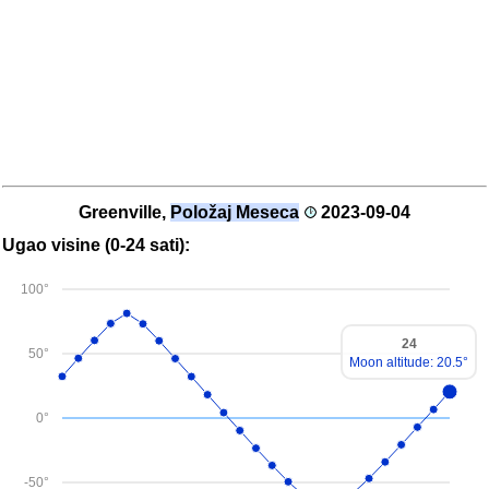
Greenville,
Položaj Meseca
2023-09-04
Ugao visine (0-24 sati):
100°
24
50°
Moon altitude: 20.5°
0°
-50°