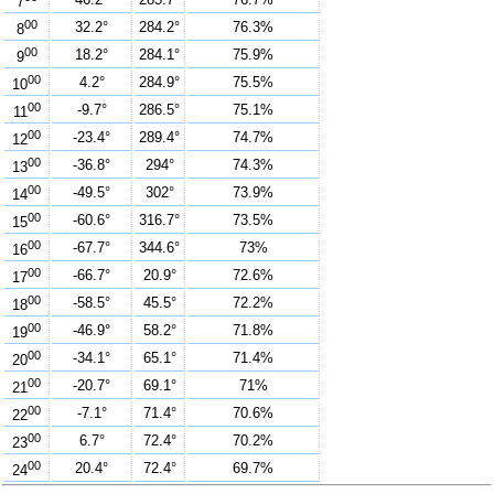
7
00
32.2°
284.2°
76.3%
8
00
18.2°
284.1°
75.9%
9
00
4.2°
284.9°
75.5%
10
00
-9.7°
286.5°
75.1%
11
00
-23.4°
289.4°
74.7%
12
00
-36.8°
294°
74.3%
13
00
-49.5°
302°
73.9%
14
00
-60.6°
316.7°
73.5%
15
00
-67.7°
344.6°
73%
16
00
-66.7°
20.9°
72.6%
17
00
-58.5°
45.5°
72.2%
18
00
-46.9°
58.2°
71.8%
19
00
-34.1°
65.1°
71.4%
20
00
-20.7°
69.1°
71%
21
00
-7.1°
71.4°
70.6%
22
00
6.7°
72.4°
70.2%
23
00
20.4°
72.4°
69.7%
24