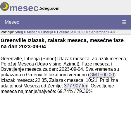
mesec
.5deg.com
Mesec
☰
Pozicija:
5deg
>
Mesec
>
Liberija
>
Greenville
>
2023
>
Septembar
> 4 >
Greenville Izlazak, zalazak meseca, mesečne faze
na dan 2023-09-04
Greenville, Liberija (Sinoe) Izlazak meseca, Zalazak meseca,
Položaj Meseca (Ugao visine, Azimut), Faze meseca i
Osvetljenje meseca za dan: 2023-09-04. Sva vremena su
prikazana u Greenville lokalnom vremenu (
GMT+00:00
).
Izlazak meseca: 22:35, Zalazak meseca: 10:21. Približna
udaljenost Meseca od Zemlje:
377 907 km
. Osvetljenje
meseca najmanje/najveće: 69.74% / 79.36%