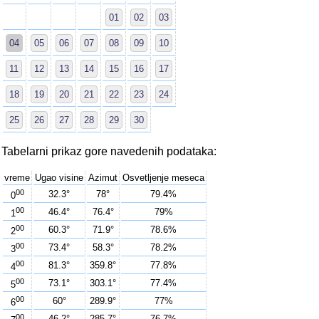
01
02
03
04
05
06
07
08
09
10
11
12
13
14
15
16
17
18
19
20
21
22
23
24
25
26
27
28
29
30
Tabelarni prikaz gore navedenih podataka:
vreme
Ugao visine
Azimut
Osvetljenje meseca
00
32.3°
78°
79.4%
0
00
46.4°
76.4°
79%
1
00
60.3°
71.9°
78.6%
2
00
73.4°
58.3°
78.2%
3
00
81.3°
359.8°
77.8%
4
00
73.1°
303.1°
77.4%
5
00
60°
289.9°
77%
6
00
46.2°
285.7°
76.7%