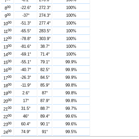
7
00
-22.6°
272.3°
100%
8
00
-37°
274.3°
100%
9
00
-51.3°
277.4°
100%
10
00
-65.5°
283.5°
100%
11
00
-78.8°
303.9°
100%
12
00
-81.6°
38.7°
100%
13
00
-69.1°
71.4°
100%
14
00
-55.1°
79.1°
99.9%
15
00
-40.7°
82.5°
99.9%
16
00
-26.3°
84.5°
99.9%
17
00
-11.9°
85.9°
99.8%
18
00
2.6°
87°
99.8%
19
00
17°
87.9°
99.8%
20
00
31.5°
88.7°
99.7%
21
00
46°
89.4°
99.6%
22
00
60.4°
90.1°
99.6%
23
00
74.9°
91°
99.5%
24