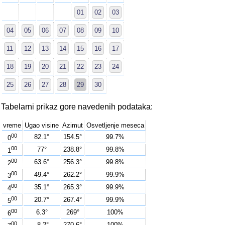
01
02
03
04
05
06
07
08
09
10
11
12
13
14
15
16
17
18
19
20
21
22
23
24
25
26
27
28
29
30
Tabelarni prikaz gore navedenih podataka:
vreme
Ugao visine
Azimut
Osvetljenje meseca
00
82.1°
154.5°
99.7%
0
00
77°
238.8°
99.8%
1
00
63.6°
256.3°
99.8%
2
00
49.4°
262.2°
99.9%
3
00
35.1°
265.3°
99.9%
4
00
20.7°
267.4°
99.9%
5
00
6.3°
269°
100%
6
00
-8.2°
270.6°
100%