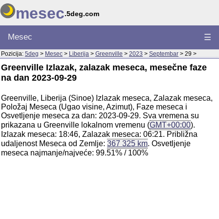
mesec
.5deg.com
Mesec
☰
Pozicija:
5deg
>
Mesec
>
Liberija
>
Greenville
>
2023
>
Septembar
> 29 >
Greenville Izlazak, zalazak meseca, mesečne faze
na dan 2023-09-29
Greenville, Liberija (Sinoe) Izlazak meseca, Zalazak meseca,
Položaj Meseca (Ugao visine, Azimut), Faze meseca i
Osvetljenje meseca za dan: 2023-09-29. Sva vremena su
prikazana u Greenville lokalnom vremenu (
GMT+00:00
).
Izlazak meseca: 18:46, Zalazak meseca: 06:21. Približna
udaljenost Meseca od Zemlje:
367 325 km
. Osvetljenje
meseca najmanje/najveće: 99.51% / 100%