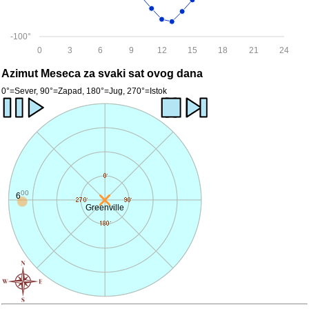
-100°
0
3
6
9
12
15
18
21
24
Azimut Meseca za svaki sat ovog dana
0°=Sever, 90°=Zapad, 180°=Jug, 270°=Istok
00
6
Greenville