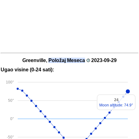
Greenville,
Položaj Meseca
2023-09-29
Ugao visine (0-24 sati):
100°
24
50°
Moon altitude: 74.9°
0°
-50°