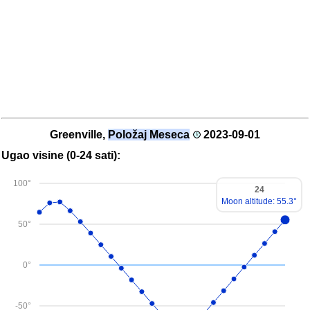
Greenville,
Položaj Meseca
2023-09-01
Ugao visine (0-24 sati):
100°
24
Moon altitude: 55.3°
50°
0°
-50°