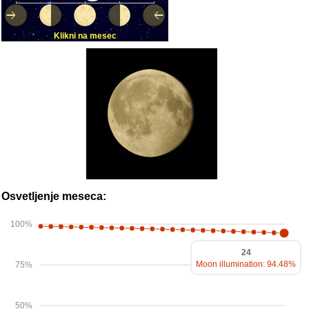
Klikni na mesec
Osvetljenje meseca:
100%
24
Moon illumination: 94.48%
75%
50%