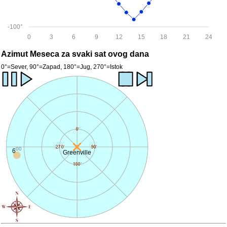
-100°
0
3
6
9
12
15
18
21
24
Azimut Meseca za svaki sat ovog dana
0°=Sever, 90°=Zapad, 180°=Jug, 270°=Istok
00
6
Greenville