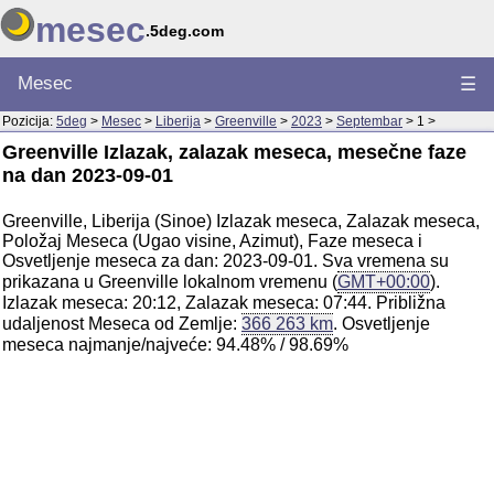
mesec
.5deg.com
Mesec
☰
Pozicija:
5deg
>
Mesec
>
Liberija
>
Greenville
>
2023
>
Septembar
> 1 >
Greenville Izlazak, zalazak meseca, mesečne faze
na dan 2023-09-01
Greenville, Liberija (Sinoe) Izlazak meseca, Zalazak meseca,
Položaj Meseca (Ugao visine, Azimut), Faze meseca i
Osvetljenje meseca za dan: 2023-09-01. Sva vremena su
prikazana u Greenville lokalnom vremenu (
GMT+00:00
).
Izlazak meseca: 20:12, Zalazak meseca: 07:44. Približna
udaljenost Meseca od Zemlje:
366 263 km
. Osvetljenje
meseca najmanje/najveće: 94.48% / 98.69%