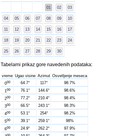
01
02
03
04
05
06
07
08
09
10
11
12
13
14
15
16
17
18
19
20
21
22
23
24
25
26
27
28
29
30
Tabelarni prikaz gore navedenih podataka:
vreme
Ugao visine
Azimut
Osvetljenje meseca
00
64.7°
117°
98.7%
0
00
76.1°
144.6°
98.6%
1
00
77.2°
210.4°
98.4%
2
00
66.5°
243.1°
98.3%
3
00
53.1°
254°
98.2%
4
00
39.1°
259.1°
98%
5
00
24.9°
262.2°
97.9%
6
00
10.5°
264.3°
97.7%