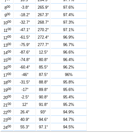
7
00
-3.8°
265.9°
97.6%
8
00
-18.2°
267.3°
97.4%
9
00
-32.7°
268.7°
97.3%
10
00
-47.1°
270.2°
97.1%
11
00
-61.5°
272.4°
96.9%
12
00
-75.9°
277.7°
96.7%
13
00
-87.6°
12.5°
96.6%
14
00
-74.8°
80.8°
96.4%
15
00
-60.4°
85.5°
96.2%
16
00
-46°
87.5°
96%
17
00
-31.5°
88.8°
95.8%
18
00
-17°
89.8°
95.6%
19
00
-2.5°
90.8°
95.4%
20
00
12°
91.8°
95.2%
21
00
26.4°
93°
94.9%
22
00
40.9°
94.6°
94.7%
23
00
55.3°
97.1°
94.5%
24