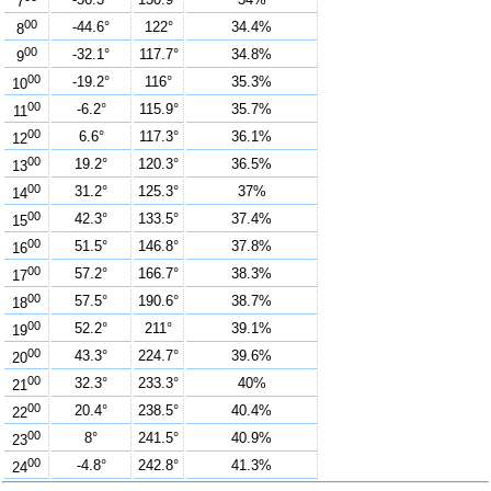
7
00
-44.6°
122°
34.4%
8
00
-32.1°
117.7°
34.8%
9
00
-19.2°
116°
35.3%
10
00
-6.2°
115.9°
35.7%
11
00
6.6°
117.3°
36.1%
12
00
19.2°
120.3°
36.5%
13
00
31.2°
125.3°
37%
14
00
42.3°
133.5°
37.4%
15
00
51.5°
146.8°
37.8%
16
00
57.2°
166.7°
38.3%
17
00
57.5°
190.6°
38.7%
18
00
52.2°
211°
39.1%
19
00
43.3°
224.7°
39.6%
20
00
32.3°
233.3°
40%
21
00
20.4°
238.5°
40.4%
22
00
8°
241.5°
40.9%
23
00
-4.8°
242.8°
41.3%
24