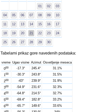
01
02
03
04
05
06
07
08
09
10
11
12
13
14
15
16
17
18
19
20
21
22
23
24
25
26
27
28
29
30
Tabelarni prikaz gore navedenih podataka:
vreme
Ugao visine
Azimut
Osvetljenje meseca
00
-17.3°
245.4°
31.1%
0
00
-30.3°
243.8°
31.5%
1
00
-43°
239.9°
31.9%
2
00
-54.9°
231.6°
32.3%
3
00
-64.8°
214.5°
32.7%
4
00
-69.4°
182.8°
33.2%
5
00
-65.7°
149.6°
33.6%
6
00
-56.3°
130.9°
34%