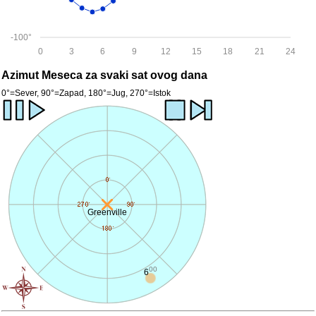
-100°
0
3
6
9
12
15
18
21
24
Azimut Meseca za svaki sat ovog dana
0°=Sever, 90°=Zapad, 180°=Jug, 270°=Istok
Greenville
00
6