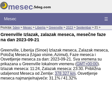
mesec
.5deg.com
Mesec
☰
Pozicija:
5deg
>
Mesec
>
Liberija
>
Greenville
>
2023
>
Septembar
> 21 >
Greenville Izlazak, zalazak meseca, mesečne faze
na dan 2023-09-21
Greenville, Liberija (Sinoe) Izlazak meseca, Zalazak meseca,
Položaj Meseca (Ugao visine, Azimut), Faze meseca i
Osvetljenje meseca za dan: 2023-09-21. Sva vremena su
prikazana u Greenville lokalnom vremenu (
GMT+00:00
).
Izlazak meseca: 11:24, Zalazak meseca: 23:30. Približna
udaljenost Meseca od Zemlje:
378 327 km
. Osvetljenje
meseca najmanje/najveće: 31.1% / 41.32%