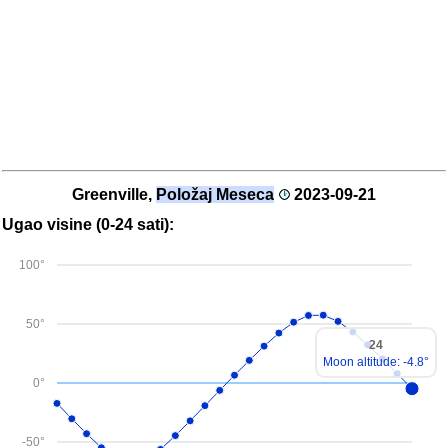
Greenville,
Položaj Meseca
2023-09-21
Ugao visine (0-24 sati):
100°
50°
24
Moon altitude: -4.8°
0°
-50°