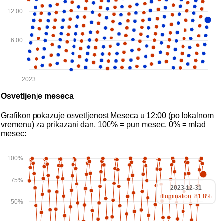
12:00
6:00
-
2023
Osvetljenje meseca
Grafikon pokazuje osvetljenost Meseca u 12:00 (po lokalnom
vremenu) za prikazani dan, 100% = pun mesec, 0% = mlad
mesec:
100%
75%
2023-12-31
illumination: 81.8%
50%