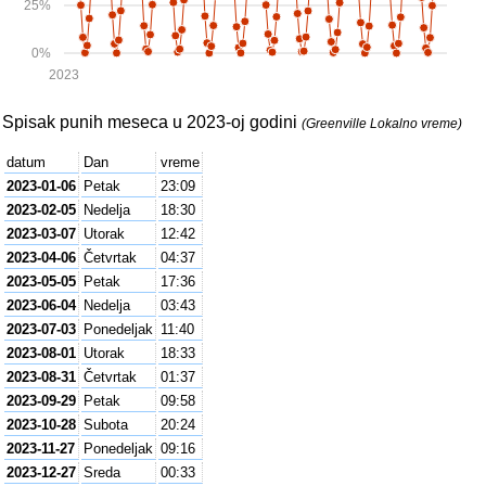
25%
0%
2023
Spisak punih meseca u 2023-oj godini
(Greenville Lokalno vreme)
datum
Dan
vreme
2023-01-06
Petak
23:09
2023-02-05
Nedelja
18:30
2023-03-07
Utorak
12:42
2023-04-06
Četvrtak
04:37
2023-05-05
Petak
17:36
2023-06-04
Nedelja
03:43
2023-07-03
Ponedeljak
11:40
2023-08-01
Utorak
18:33
2023-08-31
Četvrtak
01:37
2023-09-29
Petak
09:58
2023-10-28
Subota
20:24
2023-11-27
Ponedeljak
09:16
2023-12-27
Sreda
00:33