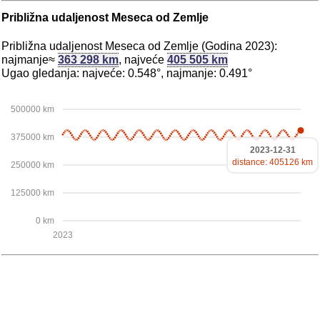
Približna udaljenost Meseca od Zemlje
Približna udaljenost Meseca od Zemlje (Godina 2023):
najmanje≈
363 298 km
, najveće
405 505 km
Ugao gledanja: najveće: 0.548°, najmanje: 0.491°
500000 km
375000 km
2023-12-31
distance: 405126 km
250000 km
125000 km
0 km
2023