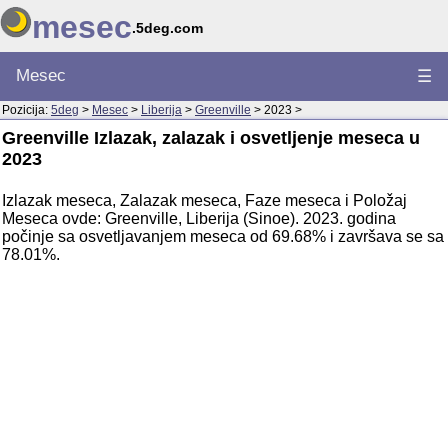
mesec
.5deg.com
Mesec
☰
Pozicija:
5deg
>
Mesec
>
Liberija
>
Greenville
> 2023 >
Greenville Izlazak, zalazak i osvetljenje meseca u
2023
Izlazak meseca, Zalazak meseca, Faze meseca i Položaj
Meseca ovde: Greenville, Liberija (Sinoe). 2023. godina
počinje sa osvetljavanjem meseca od 69.68% i završava se sa
78.01%.