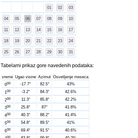
01
02
03
04
05
06
07
08
09
10
11
12
13
14
15
16
17
18
19
20
21
22
23
24
25
26
27
28
29
30
31
Tabelarni prikaz gore navedenih podataka:
vreme
Ugao visine
Azimut
Osvetljenje meseca
00
-17.7°
82.5°
43%
0
00
-3.2°
84.3°
42.6%
1
00
11.3°
85.8°
42.2%
2
00
25.8°
87°
41.8%
3
00
40.3°
88.2°
41.4%
4
00
54.8°
89.5°
41%
5
00
69.4°
91.5°
40.6%
6
00
83.8°
99.8°
40.2%