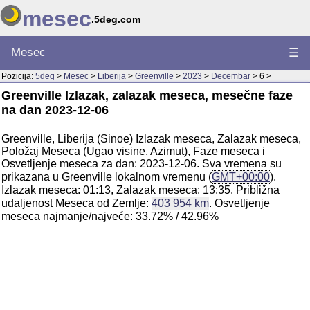
mesec
.5deg.com
Mesec
☰
Pozicija:
5deg
>
Mesec
>
Liberija
>
Greenville
>
2023
>
Decembar
> 6 >
Greenville Izlazak, zalazak meseca, mesečne faze
na dan 2023-12-06
Greenville, Liberija (Sinoe) Izlazak meseca, Zalazak meseca,
Položaj Meseca (Ugao visine, Azimut), Faze meseca i
Osvetljenje meseca za dan: 2023-12-06. Sva vremena su
prikazana u Greenville lokalnom vremenu (
GMT+00:00
).
Izlazak meseca: 01:13, Zalazak meseca: 13:35. Približna
udaljenost Meseca od Zemlje:
403 954 km
. Osvetljenje
meseca najmanje/najveće: 33.72% / 42.96%