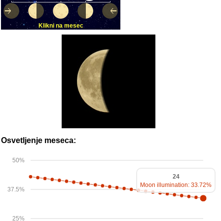
Klikni na mesec
Osvetljenje meseca:
50%
24
Moon illumination: 33.72%
37.5%
25%