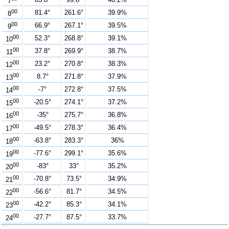
7
00
81.4°
261.6°
39.9%
8
00
66.9°
267.1°
39.5%
9
00
52.3°
268.8°
39.1%
10
00
37.8°
269.9°
38.7%
11
00
23.2°
270.8°
38.3%
12
00
8.7°
271.8°
37.9%
13
00
-7°
272.8°
37.5%
14
00
-20.5°
274.1°
37.2%
15
00
-35°
275.7°
36.8%
16
00
-49.5°
278.3°
36.4%
17
00
-63.8°
283.3°
36%
18
00
-77.6°
299.1°
35.6%
19
00
-83°
33°
35.2%
20
00
-70.8°
73.5°
34.9%
21
00
-56.6°
81.7°
34.5%
22
00
-42.2°
85.3°
34.1%
23
00
-27.7°
87.5°
33.7%
24