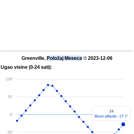
Greenville,
Položaj Meseca
2023-12-06
Ugao visine (0-24 sati):
100°
50°
24
0°
Moon altitude: -27.7°
-50°