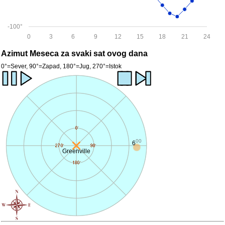
-100°
0
3
6
9
12
15
18
21
24
Azimut Meseca za svaki sat ovog dana
0°=Sever, 90°=Zapad, 180°=Jug, 270°=Istok
00
6
Greenville