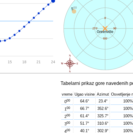
00
6
Greenville
15
18
21
24
Tabelarni prikaz gore navedenih p
vreme
Ugao visine
Azimut
Osvetljenje
00
64.6°
23.4°
100
0
00
66.7°
352.6°
100
1
00
61.4°
325.7°
100
2
00
51.7°
310.6°
100
3
00
40.1°
302.9°
100
4