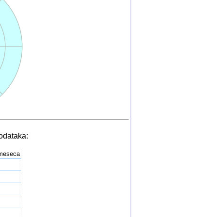
odataka:
 meseca
%
%
%
%
%