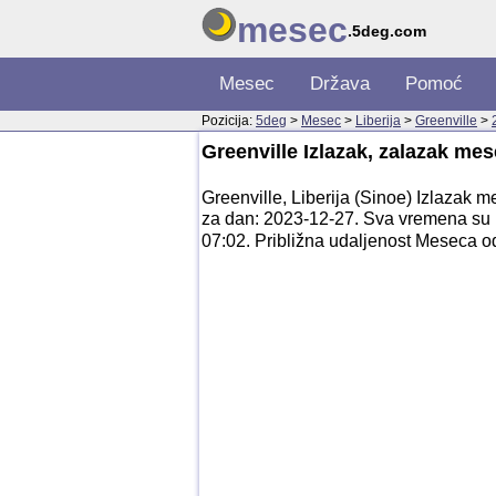
mesec
.5deg.com
Mesec
Država
Pomoć
Pozicija:
5deg
>
Mesec
>
Liberija
>
Greenville
>
Greenville Izlazak, zalazak me
Greenville, Liberija (Sinoe) Izlazak
za dan: 2023-12-27. Sva vremena su 
07:02. Približna udaljenost Meseca o