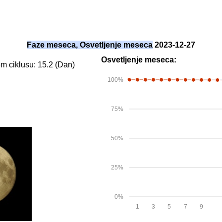
Faze meseca, Osvetljenje meseca
2023-12-27
Osvetljenje meseca:
 ciklusu: 15.2 (Dan)
100%
75%
50%
25%
0%
1
3
5
7
9