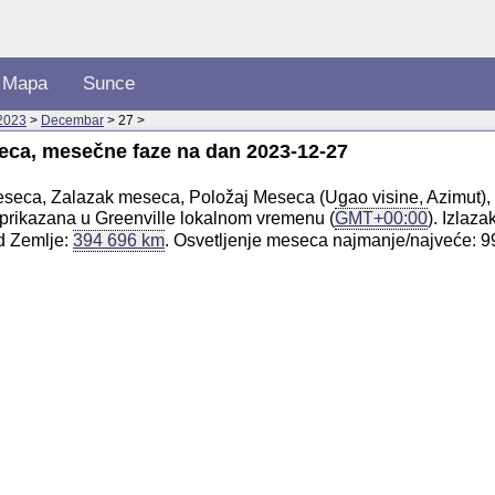
Mapa
Sunce
2023
>
Decembar
> 27 >
seca, mesečne faze na dan 2023-12-27
 meseca, Zalazak meseca, Položaj Meseca (Ugao visine, Azimut)
prikazana u Greenville lokalnom vremenu (
GMT+00:00
). Izlaz
d Zemlje:
394 696 km
. Osvetljenje meseca najmanje/najveće: 