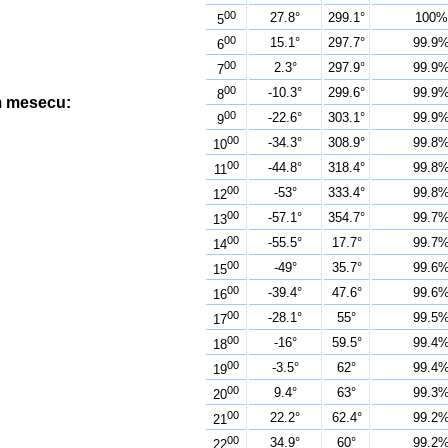
00
27.8°
299.1°
100
5
00
15.1°
297.7°
99.9
6
00
2.3°
297.9°
99.9
7
00
-10.3°
299.6°
99.9
8
m mesecu:
00
-22.6°
303.1°
99.9
9
00
-34.3°
308.9°
99.8
10
00
-44.8°
318.4°
99.8
11
00
-53°
333.4°
99.8
12
00
-57.1°
354.7°
99.7
13
00
-55.5°
17.7°
99.7
14
00
-49°
35.7°
99.6
15
00
-39.4°
47.6°
99.6
16
00
-28.1°
55°
99.5
17
00
-16°
59.5°
99.4
18
00
-3.5°
62°
99.4
19
00
9.4°
63°
99.3
20
00
22.2°
62.4°
99.2
21
00
34.9°
60°
99.2
22