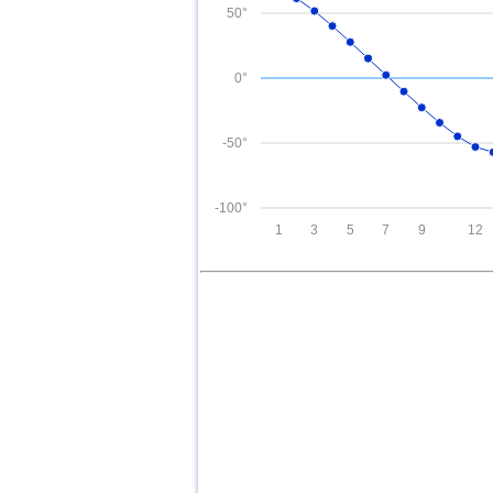
50°
0°
-50°
-100°
1
3
5
7
9
12