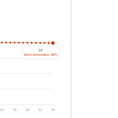
24
Moon illumination: 99%
12
15
18
21
24