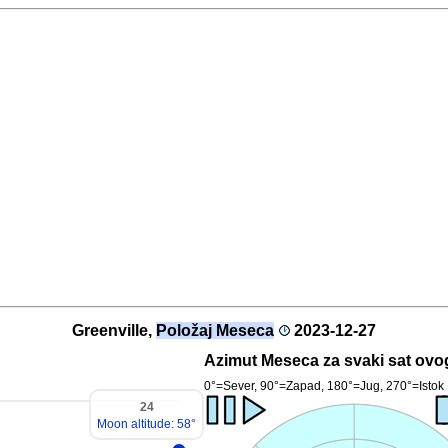
Greenville,
Položaj Meseca
2023-12-27
Azimut Meseca za svaki sat ovo
0°=Sever, 90°=Zapad, 180°=Jug, 270°=Istok
24
Moon altitude: 58°