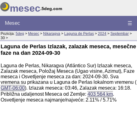
mesec
.5deg.com
Mesec
☰
Pozicija:
5deg
>
Mesec
>
Nikaragva
>
Laguna de Perlas
>
2024
>
Septembar
>
30 >
Laguna de Perlas Izlazak, zalazak meseca, mesečne
faze na dan 2024-09-30
Laguna de Perlas, Nikaragva (Atlántico Sur) Izlazak meseca,
Zalazak meseca, Položaj Meseca (Ugao visine, Azimut), Faze
meseca i Osvetljenje meseca za dan: 2024-09-30. Sva
vremena su prikazana u Laguna de Perlas lokalnom vremenu (
GMT-06:00
). Izlazak meseca: 03:46, Zalazak meseca: 16:18.
Približna udaljenost Meseca od Zemlje:
403 564 km
.
Osvetljenje meseca najmanje/najveće: 2.11% / 5.71%