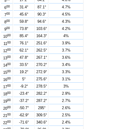
5
00
31.4°
87.1°
4.7%
6
00
45.6°
90.3°
4.5%
7
00
59.8°
94.6°
4.3%
8
00
73.8°
103.6°
4.2%
9
00
85.4°
164.3°
4%
10
00
76.1°
251.6°
3.9%
11
00
62.1°
262.5°
3.7%
12
00
47.8°
267.1°
3.6%
13
00
33.5°
270.2°
3.4%
14
00
19.2°
272.9°
3.3%
15
00
5°
275.6°
3.1%
16
00
-9.2°
278.5°
3%
17
00
-23.4°
282.2°
2.9%
18
00
-37.2°
287.2°
2.7%
19
00
-50.7°
295°
2.6%
20
00
-62.9°
309.5°
2.5%
21
00
-71.6°
340.6°
2.4%
22
00