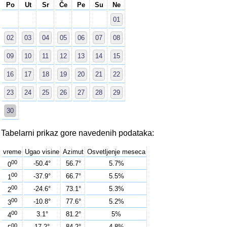
Po
Ut
Sr
Če
Pe
Su
Ne
01
02
03
04
05
06
07
08
09
10
11
12
13
14
15
16
17
18
19
20
21
22
23
24
25
26
27
28
29
30
Tabelarni prikaz gore navedenih podataka:
vreme
Ugao visine
Azimut
Osvetljenje meseca
00
-50.4°
56.7°
5.7%
0
00
-37.9°
66.7°
5.5%
1
00
-24.6°
73.1°
5.3%
2
00
-10.8°
77.6°
5.2%
3
00
3.1°
81.2°
5%
4
00
17.2°
84.2°
4.8%