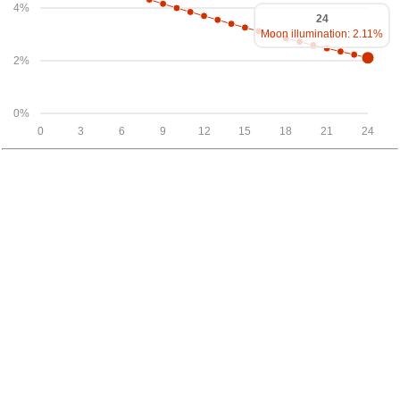
4%
24
Moon illumination: 2.11%
2%
0%
0
3
6
9
12
15
18
21
24