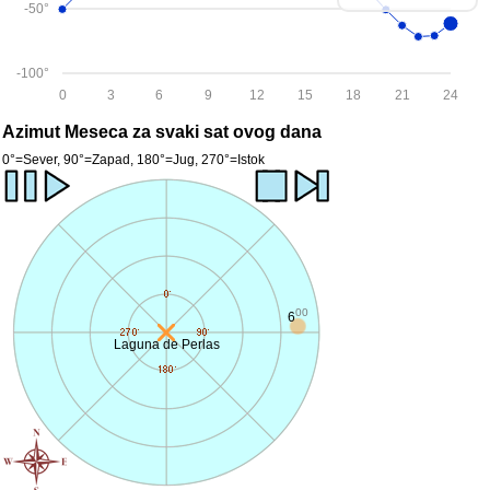
-50°
-100°
0
3
6
9
12
15
18
21
24
Azimut Meseca za svaki sat ovog dana
0°=Sever, 90°=Zapad, 180°=Jug, 270°=Istok
00
6
Laguna de Perlas