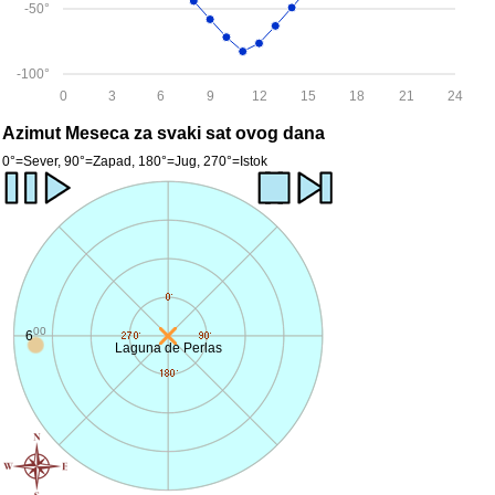
-50°
-100°
0
3
6
9
12
15
18
21
24
Azimut Meseca za svaki sat ovog dana
0°=Sever, 90°=Zapad, 180°=Jug, 270°=Istok
00
6
Laguna de Perlas