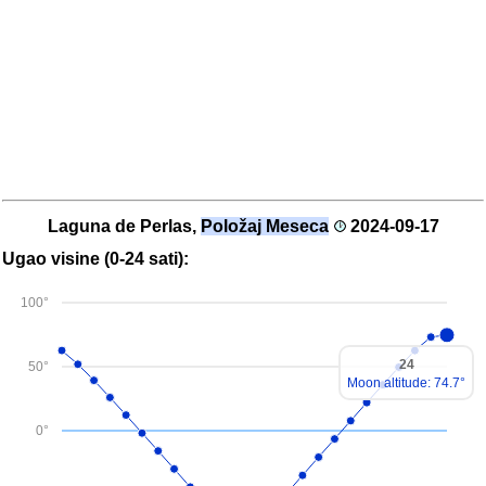
Laguna de Perlas,
Položaj Meseca
2024-09-17
Ugao visine (0-24 sati):
100°
24
50°
Moon altitude: 74.7°
0°