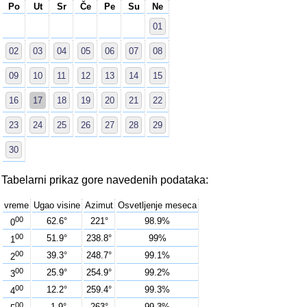
Po
Ut
Sr
Če
Pe
Su
Ne
01
02
03
04
05
06
07
08
09
10
11
12
13
14
15
16
17
18
19
20
21
22
23
24
25
26
27
28
29
30
Tabelarni prikaz gore navedenih podataka:
vreme
Ugao visine
Azimut
Osvetljenje meseca
00
62.6°
221°
98.9%
0
00
51.9°
238.8°
99%
1
00
39.3°
248.7°
99.1%
2
00
25.9°
254.9°
99.2%
3
00
12.2°
259.4°
99.3%
4
00
-1.9°
263°
99.3%