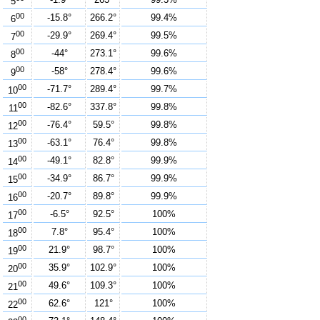
5
00
-15.8°
266.2°
99.4%
6
00
-29.9°
269.4°
99.5%
7
00
-44°
273.1°
99.6%
8
00
-58°
278.4°
99.6%
9
00
-71.7°
289.4°
99.7%
10
00
-82.6°
337.8°
99.8%
11
00
-76.4°
59.5°
99.8%
12
00
-63.1°
76.4°
99.8%
13
00
-49.1°
82.8°
99.9%
14
00
-34.9°
86.7°
99.9%
15
00
-20.7°
89.8°
99.9%
16
00
-6.5°
92.5°
100%
17
00
7.8°
95.4°
100%
18
00
21.9°
98.7°
100%
19
00
35.9°
102.9°
100%
20
00
49.6°
109.3°
100%
21
00
62.6°
121°
100%
22
00