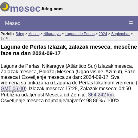
mesec
.5deg.com
Mesec
☰
Pozicija:
5deg
>
Mesec
>
Nikaragva
>
Laguna de Perlas
>
2024
>
Septembar
>
17 >
Laguna de Perlas Izlazak, zalazak meseca, mesečne
faze na dan 2024-09-17
Laguna de Perlas, Nikaragva (Atlántico Sur) Izlazak meseca,
Zalazak meseca, Položaj Meseca (Ugao visine, Azimut), Faze
meseca i Osvetljenje meseca za dan: 2024-09-17. Sva
vremena su prikazana u Laguna de Perlas lokalnom vremenu (
GMT-06:00
). Izlazak meseca: 17:28, Zalazak meseca: 04:50.
Približna udaljenost Meseca od Zemlje:
364 242 km
.
Osvetljenje meseca najmanje/najveće: 98.86% / 100%