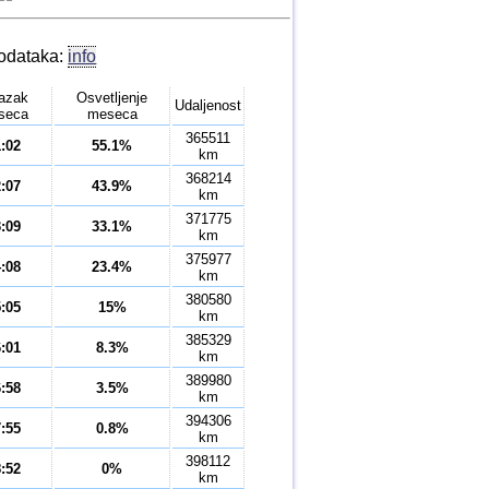
podataka:
info
lazak
Osvetljenje
Udaljenost
seca
meseca
365511
1:02
55.1%
km
368214
2:07
43.9%
km
371775
3:09
33.1%
km
375977
4:08
23.4%
km
380580
5:05
15%
km
385329
6:01
8.3%
km
389980
6:58
3.5%
km
394306
7:55
0.8%
km
398112
8:52
0%
km