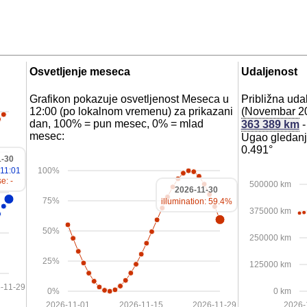
Osvetljenje meseca
Udaljenost
Grafikon pokazuje osvetljenost Meseca u
Približna ud
12:00 (po lokalnom vremenu) za prikazani
(Novembar 20
dan, 100% = pun mesec, 0% = mlad
363 389 km
mesec:
Ugao gledanja
0.491°
1-30
 11:01
100%
e: -
500000 km
2026-11-30
75%
illumination: 59.4%
375000 km
50%
250000 km
25%
125000 km
-11-29
0%
0 km
2026-11-01
2026-11-15
2026-11-29
2026-