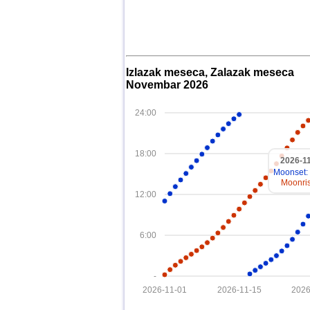
Izlazak meseca, Zalazak meseca
Novembar 2026
24:00
18:00
2026-1
Moonset:
Moonris
12:00
6:00
-
2026-11-01
2026-11-15
2026