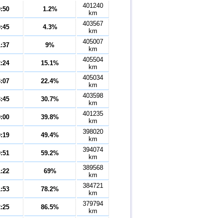
401240
9:50
1.2%
km
403567
0:45
4.3%
km
405007
1:37
9%
km
405504
2:24
15.1%
km
405034
3:07
22.4%
km
403598
3:45
30.7%
km
401235
0:00
39.8%
km
398020
0:19
49.4%
km
394074
0:51
59.2%
km
389568
1:22
69%
km
384721
1:53
78.2%
km
379794
2:25
86.5%
km