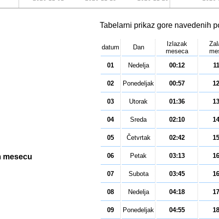
Tabelarni prikaz gore navedenih 
Izlazak
Za
datum
Dan
meseca
me
01
Nedelja
00:12
1
02
Ponedeljak
00:57
1
03
Utorak
01:36
1
04
Sreda
02:10
1
05
Četvrtak
02:42
1
06
Petak
03:13
1
m mesecu
07
Subota
03:45
1
08
Nedelja
04:18
1
09
Ponedeljak
04:55
1