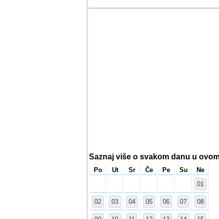
Saznaj više o svakom danu u ovo
Po
Ut
Sr
Če
Pe
Su
Ne
01
02
03
04
05
06
07
08