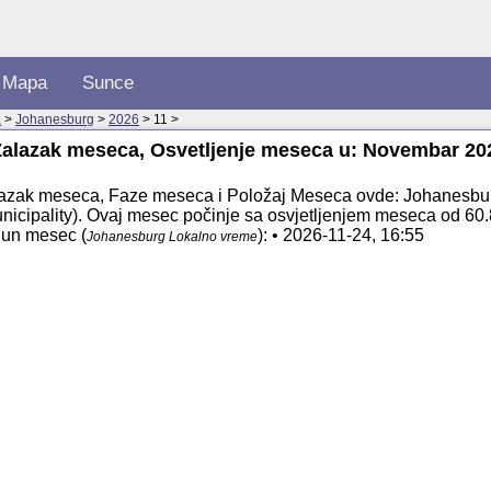
Mapa
Sunce
a
>
Johanesburg
>
2026
> 11 >
Zalazak meseca, Osvetljenje meseca u: Novembar 20
azak meseca, Faze meseca i Položaj Meseca ovde: Johanesbur
nicipality). Ovaj mesec počinje sa osvjetljenjem meseca od 60
Pun mesec (
): • 2026-11-24, 16:55
Johanesburg Lokalno vreme