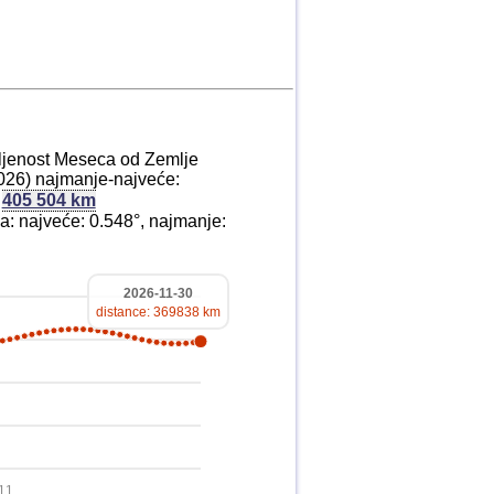
aljenost Meseca od Zemlje
26) najmanje-najveće:
-
405 504 km
: najveće: 0.548°, najmanje:
2026-11-30
distance: 369838 km
11