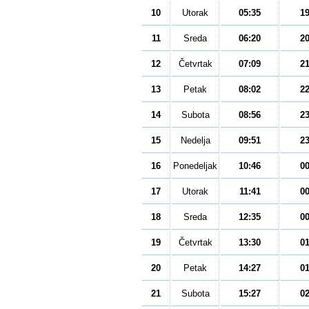
10
Utorak
05:35
1
11
Sreda
06:20
2
12
Četvrtak
07:09
2
13
Petak
08:02
2
14
Subota
08:56
2
15
Nedelja
09:51
2
16
Ponedeljak
10:46
0
17
Utorak
11:41
0
18
Sreda
12:35
0
19
Četvrtak
13:30
0
20
Petak
14:27
0
21
Subota
15:27
0