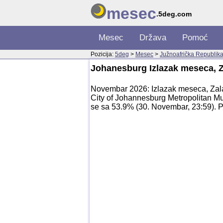
mesec
.5deg.com
Mesec
Država
Pomoć
Pozicija:
5deg
>
Mesec
>
Južnoafrička Republik
Johanesburg Izlazak meseca, 
Novembar 2026: Izlazak meseca, Zal
City of Johannesburg Metropolitan Mu
se sa 53.9% (30. Novembar, 23:59). 