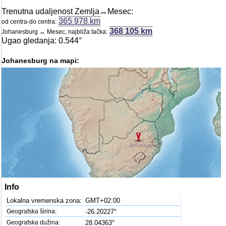
Trenutna udaljenost Zemlja↔Mesec:
365 978 km
od centra-do centra:
368 105 km
Johanesburg ↔ Mesec, najbliža tačka:
Ugao gledanja: 0.544°
Johanesburg na mapi:
Johanesburg
Info
Lokalna vremenska zona:
GMT+02:00
Geografska širina:
-26.20227°
Geografska dužina:
28.04363°