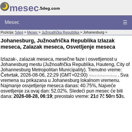
mesec
.5deg.com
Mesec
☰
Pozicija:
5deg
>
Mesec
>
Južnoafrička Republika
> Johanesburg >
Johanesburg, Južnoafrička Republika Izlazak
meseca, Zalazak meseca, Osvetljenje meseca
Izlazak-, zalazak meseca, mesečne faze i osvetljenost u
Johanesburg mestu (Južnoafrička Republika, Hauteng, City of
Johannesburg Metropolitan Municipality). Trenutno vreme:
Četvrtak, 2026-08-06, 22:29 (GMT+02:00)
. Sva
Africa/Johannesburg
vremena su prikazana u Johanesburg lokalnom vremenu.
Najmanje osvjetljenje meseca danas: 40.75%, Najveće
osvetljenje za ovaj dan: 52.02%. Sledeći pun mesec će biti
dana:
2026-08-28, 06:19
; preostalo vreme:
21
d
7
č
50
m
53
s.