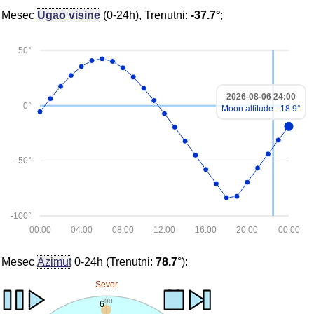
Mesec
Ugao visine
(0-24h), Trenutni:
-37.7°
;
50°
2026-08-06 24:00
0°
Moon altitude: -18.9°
-50°
-100°
00:00
04:00
08:00
12:00
16:00
20:00
00:00
Mesec
Azimut
0-24h (Trenutni:
78.7
°):
Sever
00
6