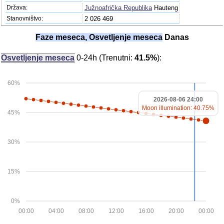
Država:
Južnoafrička Republika
Hauteng
Stanovništvo:
2 026 469
Faze meseca, Osvetljenje meseca
Danas
Osvetljenje meseca
0-24h (Trenutni:
41.5%
):
60%
2026-08-06 24:00
Moon illumination: 40.75%
45%
30%
15%
0%
00:00
04:00
08:00
12:00
16:00
20:00
00:00