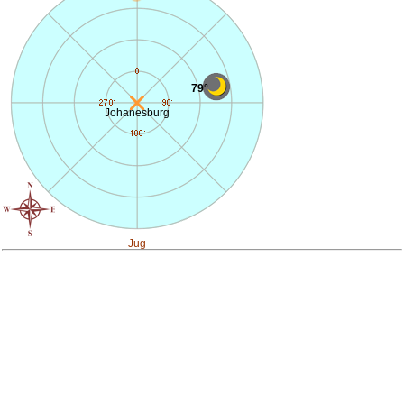
79°
Johanesburg
Jug