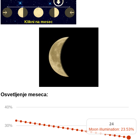
Klikni na mesec
Osvetljenje meseca:
40%
24
30%
Moon illumination: 23.53%