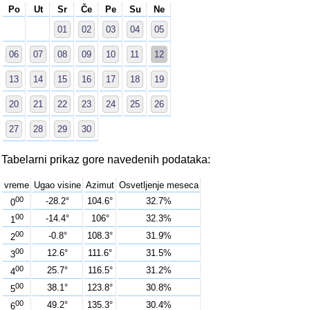
Po
Ut
Sr
Če
Pe
Su
Ne
01
02
03
04
05
06
07
08
09
10
11
12
13
14
15
16
17
18
19
20
21
22
23
24
25
26
27
28
29
30
Tabelarni prikaz gore navedenih podataka:
vreme
Ugao visine
Azimut
Osvetljenje meseca
00
-28.2°
104.6°
32.7%
0
00
-14.4°
106°
32.3%
1
00
-0.8°
108.3°
31.9%
2
00
12.6°
111.6°
31.5%
3
00
25.7°
116.5°
31.2%
4
00
38.1°
123.8°
30.8%
5
00
49.2°
135.3°
30.4%
6