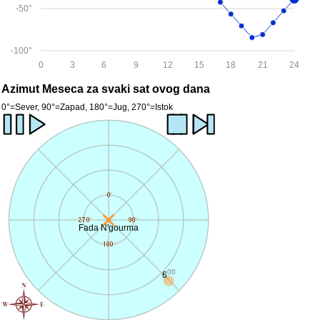
-50°
-100°
0
3
6
9
12
15
18
21
24
Azimut Meseca za svaki sat ovog dana
0°=Sever, 90°=Zapad, 180°=Jug, 270°=Istok
Fada N'gourma
00
6