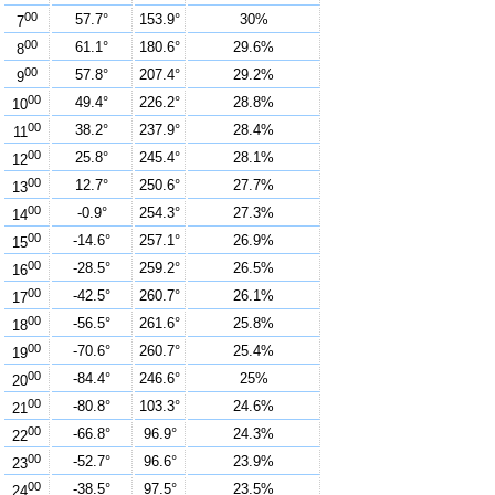
00
57.7°
153.9°
30%
7
00
61.1°
180.6°
29.6%
8
00
57.8°
207.4°
29.2%
9
00
49.4°
226.2°
28.8%
10
00
38.2°
237.9°
28.4%
11
00
25.8°
245.4°
28.1%
12
00
12.7°
250.6°
27.7%
13
00
-0.9°
254.3°
27.3%
14
00
-14.6°
257.1°
26.9%
15
00
-28.5°
259.2°
26.5%
16
00
-42.5°
260.7°
26.1%
17
00
-56.5°
261.6°
25.8%
18
00
-70.6°
260.7°
25.4%
19
00
-84.4°
246.6°
25%
20
00
-80.8°
103.3°
24.6%
21
00
-66.8°
96.9°
24.3%
22
00
-52.7°
96.6°
23.9%
23
00
-38.5°
97.5°
23.5%
24