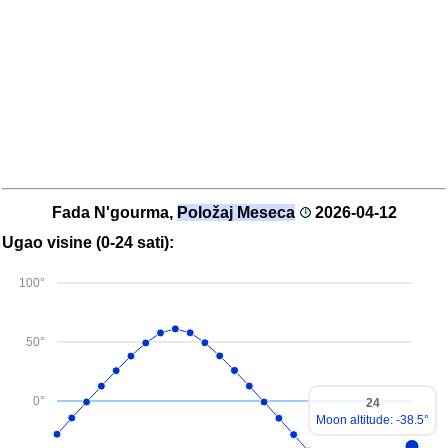
Fada N'gourma,
Položaj Meseca
2026-04-12
Ugao visine (0-24 sati):
100°
50°
0°
24
Moon altitude: -38.5°