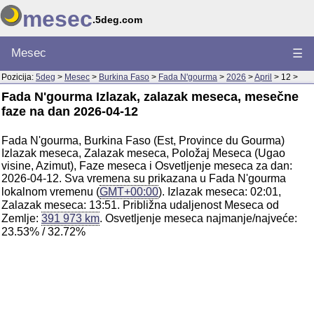
mesec
.5deg.com
Mesec
☰
Pozicija:
5deg
>
Mesec
>
Burkina Faso
>
Fada N'gourma
>
2026
>
April
> 12 >
Fada N'gourma Izlazak, zalazak meseca, mesečne
faze na dan 2026-04-12
Fada N'gourma, Burkina Faso (Est, Province du Gourma)
Izlazak meseca, Zalazak meseca, Položaj Meseca (Ugao
visine, Azimut), Faze meseca i Osvetljenje meseca za dan:
2026-04-12. Sva vremena su prikazana u Fada N'gourma
lokalnom vremenu (
GMT+00:00
). Izlazak meseca: 02:01,
Zalazak meseca: 13:51. Približna udaljenost Meseca od
Zemlje:
391 973 km
. Osvetljenje meseca najmanje/najveće:
23.53% / 32.72%