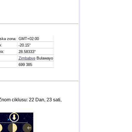
ska zona:
GMT+02:00
a:
-20.15°
na:
28.58333°
Zimbabve
Bulawayo
699 385
nom ciklusu: 22 Dan, 23 sati,