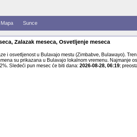
Mapa
Sunce
seca, Zalazak meseca, Osvetljenje meseca
ze i osvetljenost u Bulavajo mestu (Zimbabve, Bulawayo). Tren
emena su prikazana u Bulavajo lokalnom vremenu. Najmanje os
02%. Sledeći pun mesec će biti dana:
2026-08-28, 06:19
; preos