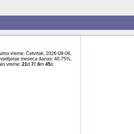
utno vreme: Četvrtak, 2026-08-06,
vjetljenje meseca danas: 40.75%,
talo vreme:
21
d
7
č
6
m
45
s.