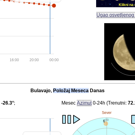
Klikni n
Ugao osvetljeno
16:00
20:00
00:00
Bulavajo,
Položaj Meseca
Danas
:
-26.3°
;
Mesec
Azimut
0-24h (Trenutni:
72.
Sever
00
6