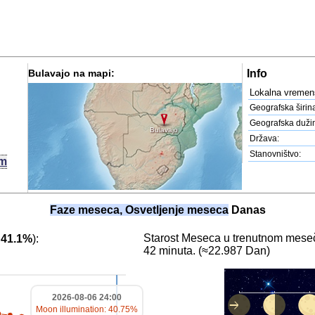
Bulavajo na mapi:
Info
Lokalna vremen
Geografska širin
Geografska duži
Bulavajo
Država:
Stanovništvo:
km
Faze meseca, Osvetljenje meseca
Danas
Starost Meseca u trenutnom meseč
:
41.1%
):
42 minuta. (≈22.987 Dan)
2026-08-06 24:00
Moon illumination: 40.75%