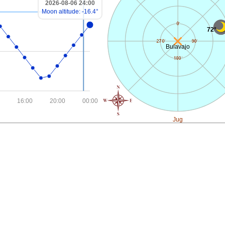
2026-08-06 24:00
Moon altitude: -16.4°
72°
Bulavajo
16:00
20:00
00:00
Jug