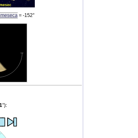
a mesec
g meseca
= -152°
1
°):