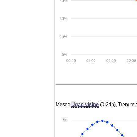
45%
30%
15%
0%
00:00
04:00
08:00
12:00
Mesec
Ugao visine
(0-24h), Trenutni
50°