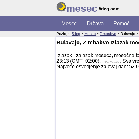
mesec
.5deg.com
Mesec
Država
Pomoć
Pozicija:
5deg
>
Mesec
>
Zimbabve
> Bulavajo >
Bulavajo, Zimbabve Izlazak me
Izlazak-, zalazak meseca, mesečne fa
23:13 (GMT+02:00)
. Sva vr
Africa/Harare
Najveće osvetljenje za ovaj dan: 52.