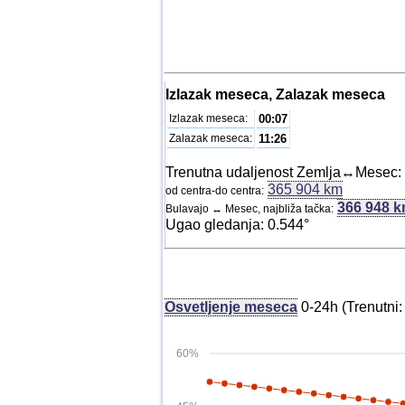
Izlazak meseca, Zalazak meseca
Izlazak meseca:
00:07
Zalazak meseca:
11:26
Trenutna udaljenost Zemlja↔Mesec:
365 904 km
od centra-do centra:
366 948 
Bulavajo ↔ Mesec, najbliža tačka:
Ugao gledanja: 0.544°
Osvetljenje meseca
0-24h (Trenutni
60%