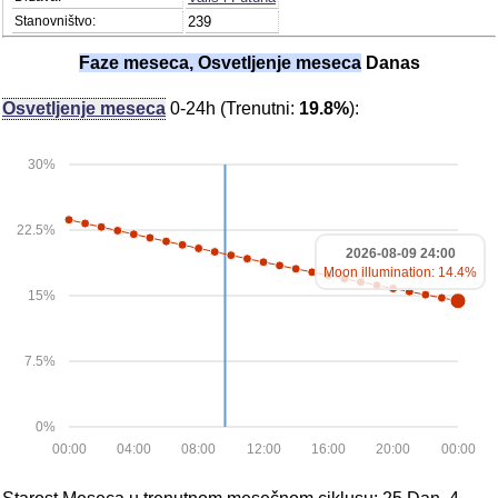
Stanovništvo:
239
Faze meseca, Osvetljenje meseca
Danas
Osvetljenje meseca
0-24h (Trenutni:
19.8%
):
30%
22.5%
2026-08-09 24:00
Moon illumination: 14.4%
15%
7.5%
0%
00:00
04:00
08:00
12:00
16:00
20:00
00:00