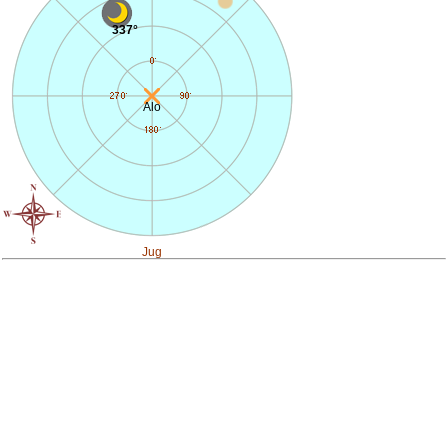
337°
Alo
Jug