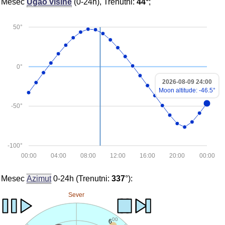
Mesec
Ugao visine
(0-24h), Trenutni:
44°
;
50°
0°
2026-08-09 24:00
Moon altitude: -46.5°
-50°
-100°
00:00
04:00
08:00
12:00
16:00
20:00
00:00
Mesec
Azimut
0-24h (Trenutni:
337
°):
Sever
00
6