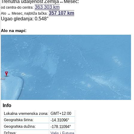
Trenutna udaljenost Zemlja↔Mesec:
363 303 km
od centra-do centra:
357 107 km
Alo ↔ Mesec, najbliža tačka:
Ugao gledanja: 0.548°
Alo na mapi:
Alo
Info
Lokalna vremenska zona:
GMT+12:00
Geografska širina:
-14.31096°
Geografska dužina:
-178.11094°
Država:
Valis i Futuna