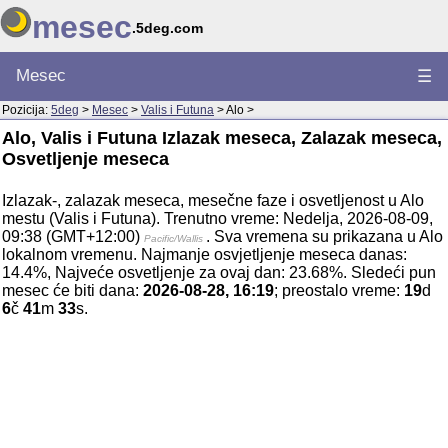
mesec
.5deg.com
Mesec
☰
Pozicija:
5deg
>
Mesec
>
Valis i Futuna
> Alo >
Alo, Valis i Futuna Izlazak meseca, Zalazak meseca,
Osvetljenje meseca
Izlazak-, zalazak meseca, mesečne faze i osvetljenost u Alo
mestu (Valis i Futuna). Trenutno vreme: Nedelja, 2026-08-09,
09:38 (GMT+12:00)
. Sva vremena su prikazana u Alo
Pacific/Wallis
lokalnom vremenu. Najmanje osvjetljenje meseca danas:
14.4%, Najveće osvetljenje za ovaj dan: 23.68%. Sledeći pun
mesec će biti dana:
2026-08-28, 16:19
; preostalo vreme:
19
d
6
č
41
m
33
s.