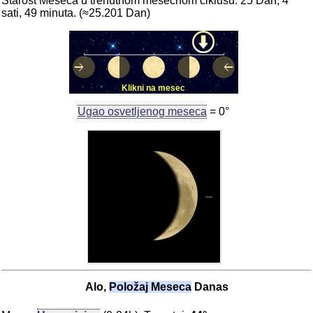
Starost Meseca u trenutnom mesečnom ciklusu: 25 Dan, 4
sati, 49 minuta. (≈25.201 Dan)
Klikni na mesec
Ugao osvetljenog meseca
= 0°
Alo,
Položaj Meseca
Danas