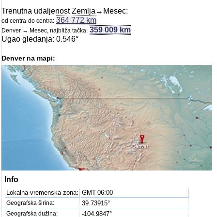
Trenutna udaljenost Zemlja↔Mesec:
364 772 km
od centra-do centra:
359 009 km
Denver ↔ Mesec, najbliža tačka:
Ugao gledanja: 0.546°
Denver na mapi:
Denver
Info
Lokalna vremenska zona:
GMT-06:00
Geografska širina:
39.73915°
Geografska dužina:
-104.9847°