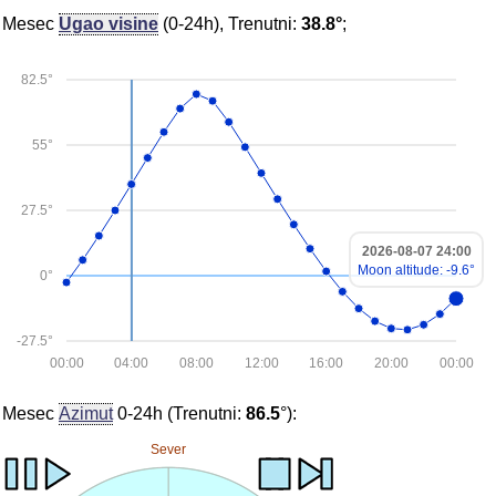
Mesec
Ugao visine
(0-24h), Trenutni:
38.8°
;
82.5°
55°
27.5°
2026-08-07 24:00
Moon altitude: -9.6°
0°
-27.5°
00:00
04:00
08:00
12:00
16:00
20:00
00:00
Mesec
Azimut
0-24h (Trenutni:
86.5
°):
Sever