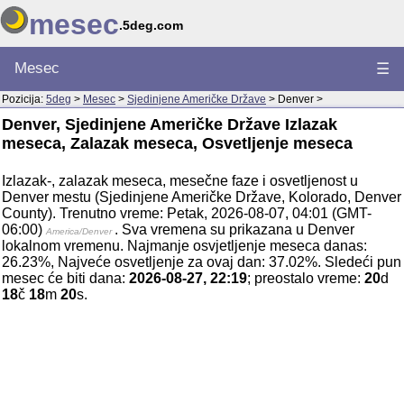
mesec
.5deg.com
Mesec
☰
Pozicija:
5deg
>
Mesec
>
Sjedinjene Američke Države
> Denver >
Denver, Sjedinjene Američke Države Izlazak
meseca, Zalazak meseca, Osvetljenje meseca
Izlazak-, zalazak meseca, mesečne faze i osvetljenost u
Denver mestu (Sjedinjene Američke Države, Kolorado, Denver
County). Trenutno vreme: Petak, 2026-08-07, 04:01 (GMT-
06:00)
. Sva vremena su prikazana u Denver
America/Denver
lokalnom vremenu. Najmanje osvjetljenje meseca danas:
26.23%, Najveće osvetljenje za ovaj dan: 37.02%. Sledeći pun
mesec će biti dana:
2026-08-27, 22:19
; preostalo vreme:
20
d
18
č
18
m
20
s.