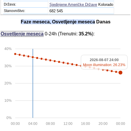
Država:
Sjedinjene Američke Države
Kolorado
Stanovništvo:
682 545
Faze meseca, Osvetljenje meseca
Danas
Osvetljenje meseca
0-24h (Trenutni:
35.2%
):
40%
2026-08-07 24:00
Moon illumination: 26.23%
30%
20%
10%
0%
00:00
04:00
08:00
12:00
16:00
20:00
00:00