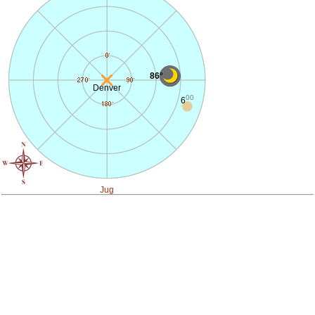
86°
Denver
00
6
Jug