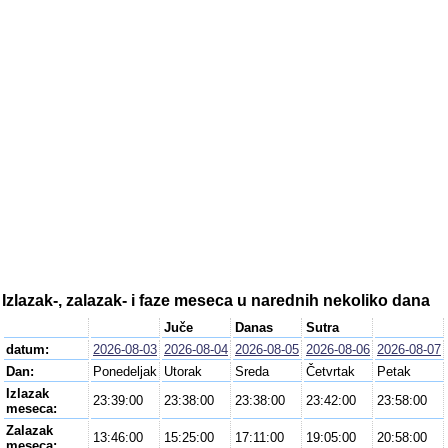
Izlazak-, zalazak- i faze meseca u narednih nekoliko dana
Juče
Danas
Sutra
datum:
2026-08-03
2026-08-04
2026-08-05
2026-08-06
2026-08-07
Dan:
Ponedeljak
Utorak
Sreda
Četvrtak
Petak
Izlazak
23:39:00
23:38:00
23:38:00
23:42:00
23:58:00
meseca:
Zalazak
13:46:00
15:25:00
17:11:00
19:05:00
20:58:00
meseca: