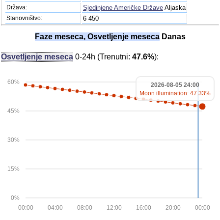
Država:
Sjedinjene Američke Države
Aljaska
Stanovništvo:
6 450
Faze meseca, Osvetljenje meseca
Danas
Osvetljenje meseca
0-24h (Trenutni:
47.6%
):
60%
2026-08-05 24:00
Moon illumination: 47.33%
45%
30%
15%
0%
00:00
04:00
08:00
12:00
16:00
20:00
00:00