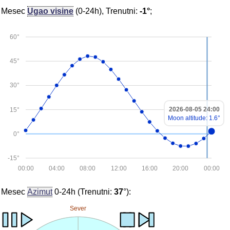
Mesec
Ugao visine
(0-24h), Trenutni:
-1°
;
60°
45°
30°
2026-08-05 24:00
15°
Moon altitude: 1.6°
0°
-15°
00:00
04:00
08:00
12:00
16:00
20:00
00:00
Mesec
Azimut
0-24h (Trenutni:
37
°):
Sever