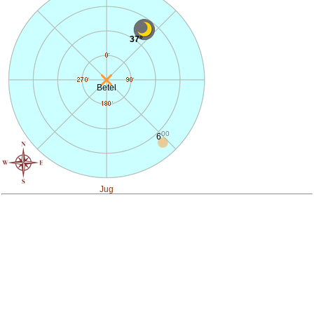
37°
Betel
00
6
Jug