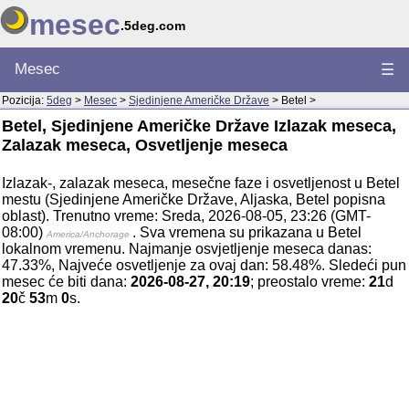
mesec
.5deg.com
Mesec
☰
Pozicija:
5deg
>
Mesec
>
Sjedinjene Američke Države
> Betel >
Betel, Sjedinjene Američke Države Izlazak meseca,
Zalazak meseca, Osvetljenje meseca
Izlazak-, zalazak meseca, mesečne faze i osvetljenost u Betel
mestu (Sjedinjene Američke Države, Aljaska, Betel popisna
oblast). Trenutno vreme: Sreda, 2026-08-05, 23:26 (GMT-
08:00)
. Sva vremena su prikazana u Betel
America/Anchorage
lokalnom vremenu. Najmanje osvjetljenje meseca danas:
47.33%, Najveće osvetljenje za ovaj dan: 58.48%. Sledeći pun
mesec će biti dana:
2026-08-27, 20:19
; preostalo vreme:
21
d
20
č
53
m
0
s.