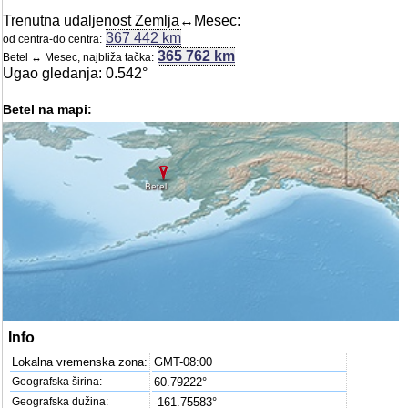
Trenutna udaljenost Zemlja↔Mesec:
367 442 km
od centra-do centra:
365 762 km
Betel ↔ Mesec, najbliža tačka:
Ugao gledanja: 0.542°
Betel na mapi:
Betel
Info
Lokalna vremenska zona:
GMT-08:00
Geografska širina:
60.79222°
Geografska dužina:
-161.75583°