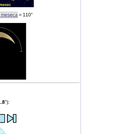
a mesec
g meseca
= 110°
1.8
°):
00