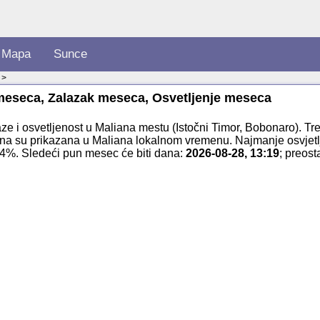
Mapa
Sunce
 >
 meseca, Zalazak meseca, Osvetljenje meseca
ze i osvetljenost u Maliana mestu (Istočni Timor, Bobonaro). T
na su prikazana u Maliana lokalnom vremenu. Najmanje osvjet
44%. Sledeći pun mesec će biti dana:
2026-08-28, 13:19
; preos