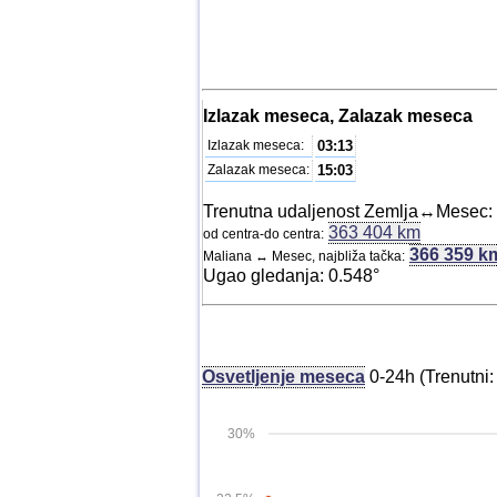
Izlazak meseca, Zalazak meseca
Izlazak meseca:
03:13
Zalazak meseca:
15:03
Trenutna udaljenost Zemlja↔Mesec:
363 404 km
od centra-do centra:
366 359 k
Maliana ↔ Mesec, najbliža tačka:
Ugao gledanja: 0.548°
Osvetljenje meseca
0-24h (Trenutni
30%