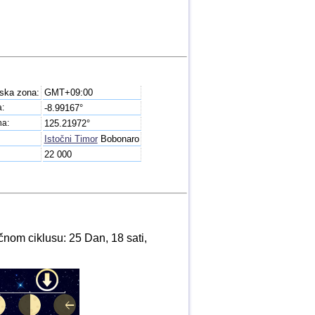
ska zona:
GMT+09:00
a:
-8.99167°
na:
125.21972°
Istočni Timor
Bobonaro
22 000
nom ciklusu: 25 Dan, 18 sati,