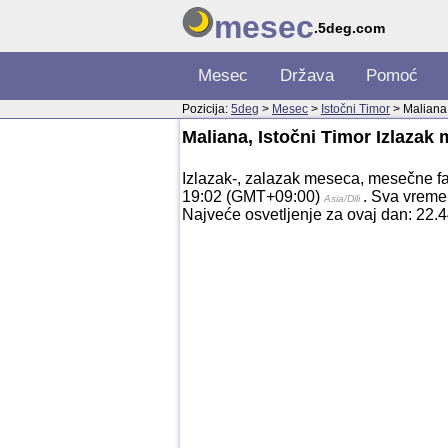
mesec
.5deg.com
Mesec
Država
Pomoć
Pozicija:
5deg
>
Mesec
>
Istočni Timor
> Maliana
Maliana, Istočni Timor Izlazak
Izlazak-, zalazak meseca, mesečne fa
19:02 (GMT+09:00)
. Sva vreme
Asia/Dili
Najveće osvetljenje za ovaj dan: 22.