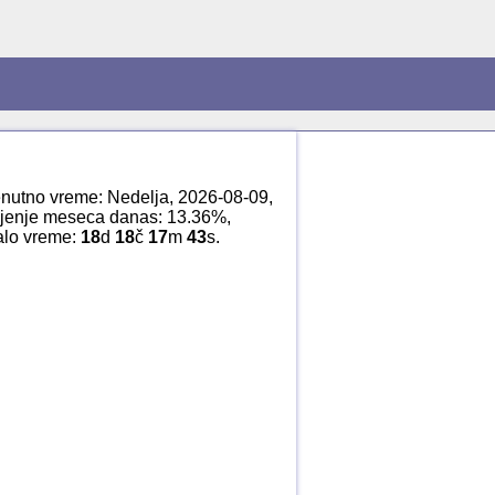
renutno vreme: Nedelja, 2026-08-09,
ljenje meseca danas: 13.36%,
talo vreme:
18
d
18
č
17
m
43
s.