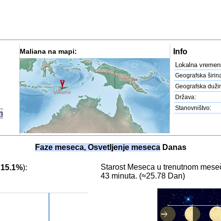
Maliana na mapi:
Info
Lokalna vremen
Geografska širin
Geografska duži
Maliana
Država:
Stanovništvo:
m
Faze meseca, Osvetljenje meseca
Danas
Starost Meseca u trenutnom meseč
:
15.1%
):
43 minuta. (≈25.78 Dan)