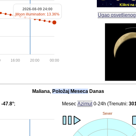
Klikni n
2026-08-09 24:00
Moon illumination: 13.36%
Ugao osvetljeno
0
16:00
20:00
00:00
Maliana,
Položaj Meseca
Danas
:
-47.8°
;
Mesec
Azimut
0-24h (Trenutni:
30
Sever
6