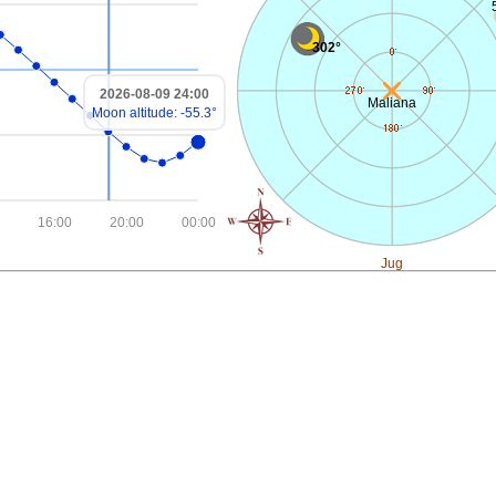
302°
2026-08-09 24:00
Maliana
Moon altitude: -55.3°
16:00
20:00
00:00
Jug