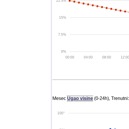
22.5%
15%
7.5%
0%
00:00
04:00
08:00
12:0
Mesec
Ugao visine
(0-24h), Trenutni
100°