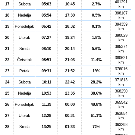
401291
17
Subota
05:03
16:45
2.7%
km
398167
18
Nedelja
05:54
17:39
0.5%
km
394359
19
Ponedeljak
06:42
18:32
0.1%
km
390029
20
Utorak
07:27
19:24
1.8%
km
385374
21
Sreda
08:10
20:14
5.6%
km
380621
22
Četvrtak
08:51
21:03
11.4%
km
376016
23
Petak
09:31
21:52
19%
km
371813
24
Subota
10:11
22:42
28.2%
km
368250
25
Nedelja
10:53
23:35
38.6%
km
365542
26
Ponedeljak
11:39
00:00
49.8%
km
363854
27
Utorak
12:28
00:31
61.1%
km
363298
28
Sreda
13:25
01:33
72%
km