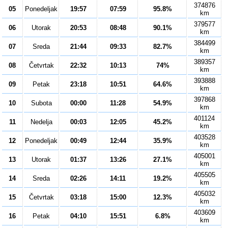
374876
05
Ponedeljak
19:57
07:59
95.8%
km
379577
06
Utorak
20:53
08:48
90.1%
km
384499
07
Sreda
21:44
09:33
82.7%
km
389357
08
Četvrtak
22:32
10:13
74%
km
393888
09
Petak
23:18
10:51
64.6%
km
397868
10
Subota
00:00
11:28
54.9%
km
401124
11
Nedelja
00:03
12:05
45.2%
km
403528
12
Ponedeljak
00:49
12:44
35.9%
km
405001
13
Utorak
01:37
13:26
27.1%
km
405505
14
Sreda
02:26
14:11
19.2%
km
405032
15
Četvrtak
03:18
15:00
12.3%
km
403609
16
Petak
04:10
15:51
6.8%
km