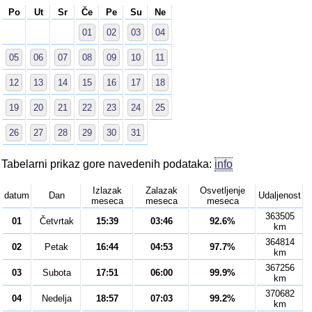
Po
Ut
Sr
Če
Pe
Su
Ne
01
02
03
04
05
06
07
08
09
10
11
12
13
14
15
16
17
18
19
20
21
22
23
24
25
26
27
28
29
30
31
Tabelarni prikaz gore navedenih podataka:
info
Izlazak
Zalazak
Osvetljenje
datum
Dan
Udaljenost
meseca
meseca
meseca
363505
01
Četvrtak
15:39
03:46
92.6%
km
364814
02
Petak
16:44
04:53
97.7%
km
367256
03
Subota
17:51
06:00
99.9%
km
370682
04
Nedelja
18:57
07:03
99.2%
km