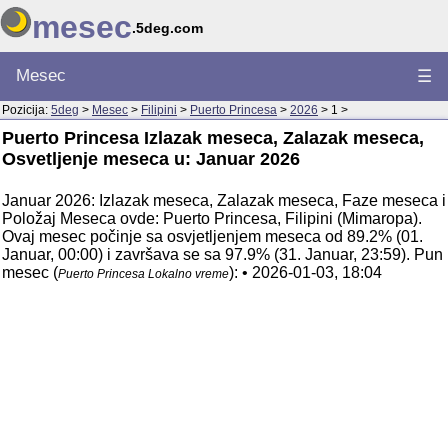
mesec
.5deg.com
Mesec
☰
Pozicija:
5deg
>
Mesec
>
Filipini
>
Puerto Princesa
>
2026
> 1 >
Puerto Princesa Izlazak meseca, Zalazak meseca,
Osvetljenje meseca u: Januar 2026
Januar 2026: Izlazak meseca, Zalazak meseca, Faze meseca i
Položaj Meseca ovde: Puerto Princesa, Filipini (Mimaropa).
Ovaj mesec počinje sa osvjetljenjem meseca od 89.2% (01.
Januar, 00:00) i završava se sa 97.9% (31. Januar, 23:59). Pun
mesec (
): • 2026-01-03, 18:04
Puerto Princesa Lokalno vreme