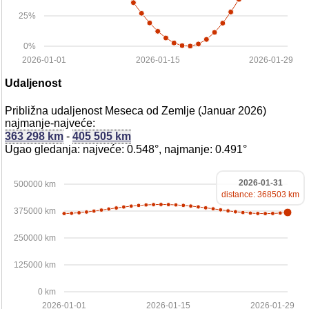
25%
0%
2026-01-01
2026-01-15
2026-01-29
Udaljenost
Približna udaljenost Meseca od Zemlje (Januar 2026)
najmanje-najveće:
363 298 km
-
405 505 km
Ugao gledanja: najveće: 0.548°, najmanje: 0.491°
2026-01-31
500000 km
distance: 368503 km
375000 km
250000 km
125000 km
0 km
2026-01-01
2026-01-15
2026-01-29