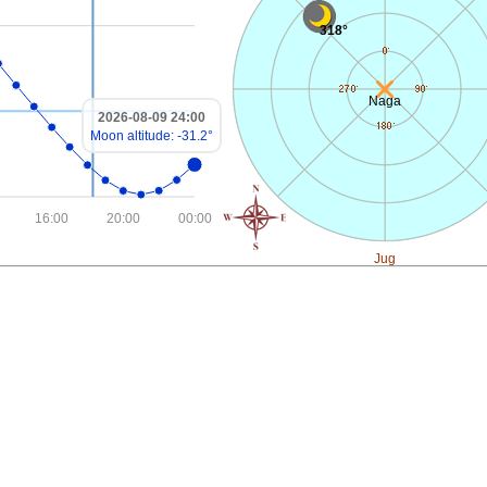
318°
Naga
2026-08-09 24:00
Moon altitude: -31.2°
16:00
20:00
00:00
Jug