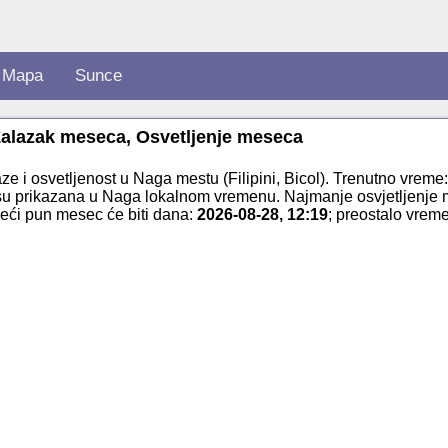
Mapa
Sunce
 Zalazak meseca, Osvetljenje meseca
e i osvetljenost u Naga mestu (Filipini, Bicol). Trenutno vreme
su prikazana u Naga lokalnom vremenu. Najmanje osvjetljenje
deći pun mesec će biti dana:
2026-08-28, 12:19
; preostalo vrem