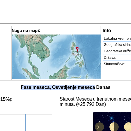
Naga na mapi:
Info
Lokalna vremen
Geografska širin
Geografska duži
Naga
Država:
Stanovništvo:
Faze meseca, Osvetljenje meseca
Danas
Starost Meseca u trenutnom meseč
:
15%
):
minuta. (≈25.792 Dan)