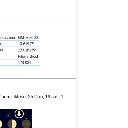
ska zona:
GMT+08:00
a:
13.61917°
na:
123.18139°
Filipini
Bicol
174 931
nom ciklusu: 25 Dan, 19 sati, 1