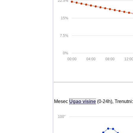
22.5%
15%
7.5%
0%
00:00
04:00
08:00
12:0
Mesec
Ugao visine
(0-24h), Trenutni
100°