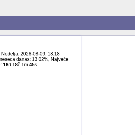
: Nedelja, 2026-08-09, 18:18
 meseca danas: 13.02%, Najveće
e:
18
d
18
č
1
m
45
s.