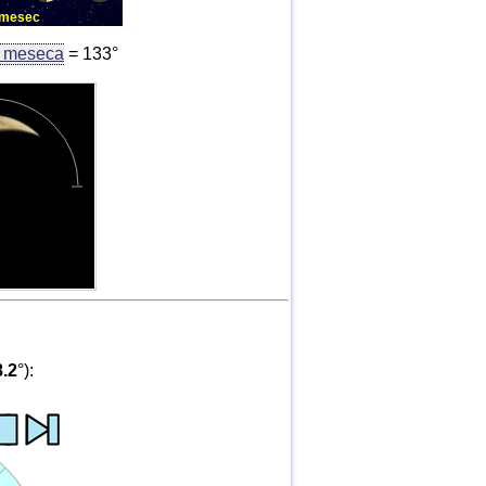
a mesec
g meseca
= 133°
8.2
°):