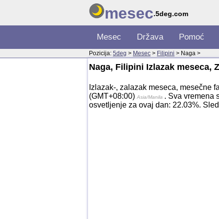
mesec
.5deg.com
Mesec
Država
Pomoć
Pozicija:
5deg
>
Mesec
>
Filipini
> Naga >
Naga, Filipini Izlazak meseca,
Izlazak-, zalazak meseca, mesečne faz
(GMT+08:00)
. Sva vremena 
Asia/Manila
osvetljenje za ovaj dan: 22.03%. Sle