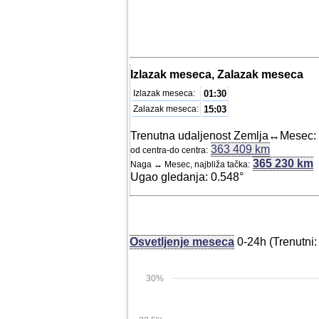
Izlazak meseca, Zalazak meseca
Izlazak meseca:
01:30
Zalazak meseca:
15:03
Trenutna udaljenost Zemlja↔Mesec:
363 409 km
od centra-do centra:
365 230 km
Naga ↔ Mesec, najbliža tačka:
Ugao gledanja: 0.548°
Osvetljenje meseca
0-24h (Trenutni
30%