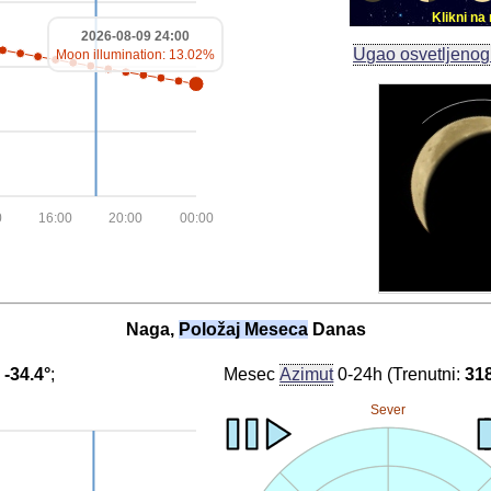
Klikni n
2026-08-09 24:00
Ugao osvetljeno
Moon illumination: 13.02%
0
16:00
20:00
00:00
Naga,
Položaj Meseca
Danas
:
-34.4°
;
Mesec
Azimut
0-24h (Trenutni:
31
Sever