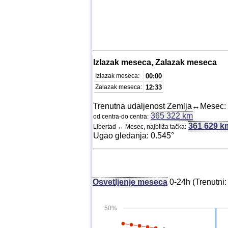
Izlazak meseca, Zalazak meseca
Izlazak meseca:
00:00
Zalazak meseca:
12:33
Trenutna udaljenost Zemlja↔Mesec:
365 322 km
od centra-do centra:
361 629 k
Libertad ↔ Mesec, najbliža tačka:
Ugao gledanja: 0.545°
Osvetljenje meseca
0-24h (Trenutni
50%