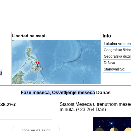
Libertad na mapi:
Info
Lokalna vremen
Geografska širin
Geografska duži
Država:
Libertad
Stanovništvo:
m
Faze meseca, Osvetljenje meseca
Danas
Starost Meseca u trenutnom meseč
:
38.2%
):
minuta. (≈23.264 Dan)