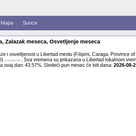
Mapa
Sunce
eca, Zalazak meseca, Osvetljenje meseca
e i osvetljenost u Libertad mestu (Filipini, Caraga, Province o
0)
. Sva vremena su prikazana u Libertad lokalnom vre
Asia/Manila
a ovaj dan: 43.57%. Sledeći pun mesec će biti dana:
2026-08-2