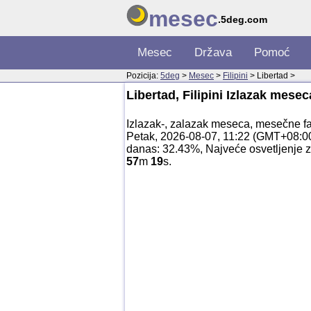
mesec
.5deg.com
Mesec
Država
Pomoć
Pozicija:
5deg
>
Mesec
>
Filipini
> Libertad >
Libertad, Filipini Izlazak mes
Izlazak-, zalazak meseca, mesečne faz
Petak, 2026-08-07, 11:22 (GMT+08:0
danas: 32.43%, Najveće osvetljenje z
57
m
19
s.