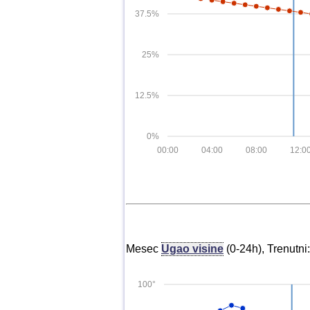
37.5%
25%
12.5%
0%
00:00
04:00
08:00
12:0
Mesec
Ugao visine
(0-24h), Trenutni
100°