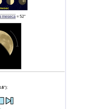
a mesec
g meseca
= 52°
3.6
°):