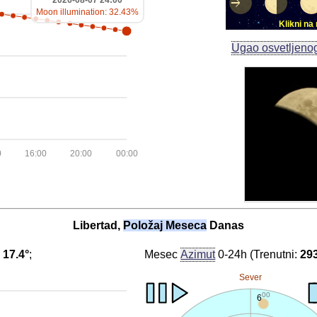
2026-08-07 24:00
Moon illumination: 32.43%
Klikni n
Ugao osvetljeno
0
16:00
20:00
00:00
Libertad,
Položaj Meseca
Danas
:
17.4°
;
Mesec
Azimut
0-24h (Trenutni:
29
Sever
00
6