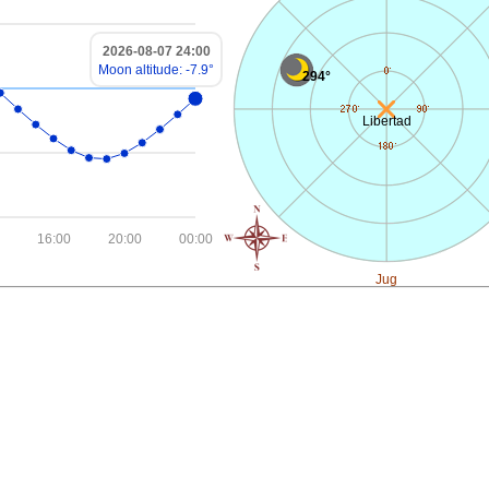
2026-08-07 24:00
Moon altitude: -7.9°
294°
Libertad
16:00
20:00
00:00
Jug