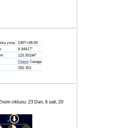
ska zona:
GMT+08:00
a:
8.94417°
na:
125.50194°
Filipini
Caraga
250 353
nom ciklusu: 23 Dan, 6 sati, 20