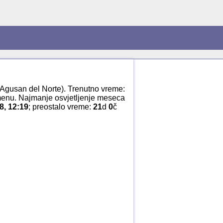
f Agusan del Norte). Trenutno vreme:
menu. Najmanje osvjetljenje meseca
8, 12:19
; preostalo vreme:
21
d
0
č