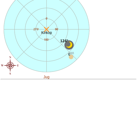
Kirkop
124°
00
6
Jug