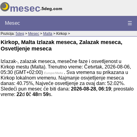
mesec
.5deg.com
Mesec
☰
Pozicija:
5deg
>
Mesec
>
Malta
> Kirkop >
Kirkop, Malta Izlazak meseca, Zalazak meseca,
Osvetljenje meseca
Izlazak-, zalazak meseca, mesečne faze i osvetljenost u
Kirkop mestu (Malta). Trenutno vreme: Četvrtak, 2026-08-06,
05:30 (GMT+02:00)
. Sva vremena su prikazana u
Europe/Malta
Kirkop lokalnom vremenu. Najmanje osvjetljenje meseca
danas: 40.75%, Najveće osvetljenje za ovaj dan: 52.02%.
Sledeći pun mesec će biti dana:
2026-08-28, 06:19
; preostalo
vreme:
22
d
0
č
48
m
59
s.