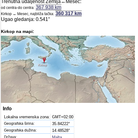
Trenutna udaljenost Zemlja↔Mesec:
367 938 km
od centra-do centra:
360 317 km
Kirkop ↔ Mesec, najbliža tačka:
Ugao gledanja: 0.541°
Kirkop na mapi:
Kirkop
Info
Lokalna vremenska zona:
GMT+02:00
Geografska širina:
35.84222°
Geografska dužina:
14.48528°
Država:
Malta