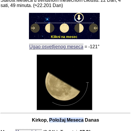
Starost Meseca u trenutnom mesečnom ciklusu: 22 Dan, 4
sati, 49 minuta. (≈22.201 Dan)
Klikni na mesec
Ugao osvetljenog meseca
= -121°
Kirkop,
Položaj Meseca
Danas