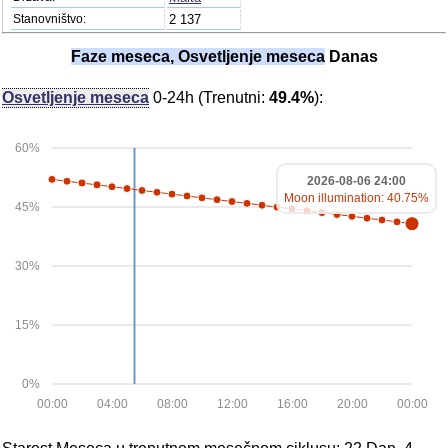
Stanovništvo:
2 137
Faze meseca, Osvetljenje meseca
Danas
Osvetljenje meseca
0-24h (Trenutni:
49.4%
):
60%
2026-08-06 24:00
Moon illumination: 40.75%
45%
30%
15%
0%
00:00
04:00
08:00
12:00
16:00
20:00
00:00