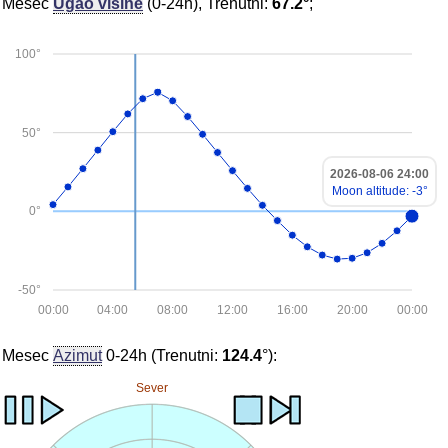
Mesec
Ugao visine
(0-24h), Trenutni:
67.2°
;
100°
50°
2026-08-06 24:00
Moon altitude: -3°
0°
-50°
00:00
04:00
08:00
12:00
16:00
20:00
00:00
Mesec
Azimut
0-24h (Trenutni:
124.4
°):
Sever