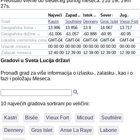
Preostalo vreme do sledećeg punog meseca: 21d 19č 29m
27s.
Najveći
Zapad←
Istok→
Sever↑
Jug↓
Grad
Kastri
Soufrière
Dennery
Gros Islet
Vieux Fort
Geografska širina ↕
13.996
13.856
13.9
14.067
13.717
Geografska dužina ↔
-61.006
-61.057
-60.888
-60.95
-60.95
Lokalna vremenska zona
GMT-04
GMT-04
GMT-04
GMT-04
GMT-04
Izlazak meseca
00:00:00
00:00:00
00:00:00
00:00:00
00:00:00
Zalazak meseca
12:40:00
12:39:00
12:39:00
12:39:00
12:39:00
Gradovi u Sveta Lucija državi
Pronađi grad za više informacija o izlasku-, zalasku-, kao i o
fazi i položaju Meseca.
10 najvećih gradova sortirani po veličini:
Kastri
Bisée
Vieux Fort
Micoud
Soufrière
Dennery
Gros Islet
Anse La Raye
Laborie