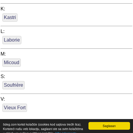
K:
Kastri
L:
Laborie
M:
Micoud
S:
Soufrière
V:
Vieux Fort
5deg.com koristi kolačiće (cookies kod sajtova trećih lica).
Saglasan
Koristeći našu veb lokaciju, saglasni ste sa svim kolačićima