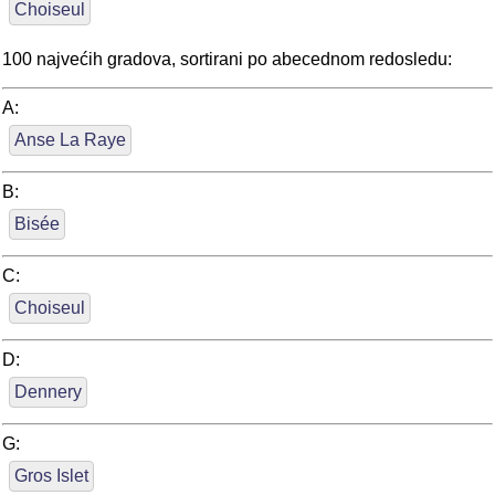
Choiseul
100 najvećih gradova, sortirani po abecednom redosledu:
A:
Anse La Raye
B:
Bisée
C:
Choiseul
D:
Dennery
G:
Gros Islet