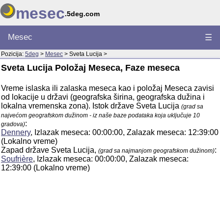
mesec
.5deg.com
Mesec
☰
Pozicija:
5deg
>
Mesec
> Sveta Lucija >
Sveta Lucija Položaj Meseca, Faze meseca
Vreme islaska ili zalaska meseca kao i položaj Meseca zavisi
od lokacije u državi (geografska širina, geografska dužina i
lokalna vremenska zona). Istok države Sveta Lucija
(grad sa
najvećom geografskom dužinom - iz naše baze podataka koja uključuje 10
:
gradova)
Dennery
, Izlazak meseca: 00:00:00, Zalazak meseca: 12:39:00
(Lokalno vreme)
Zapad države Sveta Lucija,
:
(grad sa najmanjom geografskom dužinom)
Soufrière
, Izlazak meseca: 00:00:00, Zalazak meseca:
12:39:00 (Lokalno vreme)