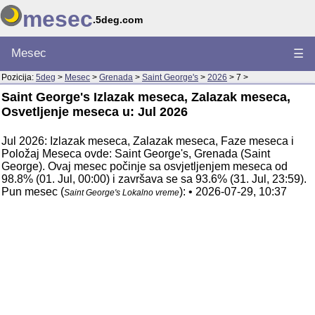
mesec
.5deg.com
Mesec
☰
Pozicija:
5deg
>
Mesec
>
Grenada
>
Saint George's
>
2026
> 7 >
Saint George's Izlazak meseca, Zalazak meseca,
Osvetljenje meseca u: Jul 2026
Jul 2026: Izlazak meseca, Zalazak meseca, Faze meseca i
Položaj Meseca ovde: Saint George's, Grenada (Saint
George). Ovaj mesec počinje sa osvjetljenjem meseca od
98.8% (01. Jul, 00:00) i završava se sa 93.6% (31. Jul, 23:59).
Pun mesec (
): • 2026-07-29, 10:37
Saint George's Lokalno vreme