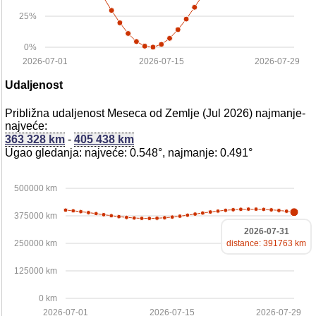
25%
0%
2026-07-01
2026-07-15
2026-07-29
Udaljenost
Približna udaljenost Meseca od Zemlje (Jul 2026) najmanje-
najveće:
363 328 km
-
405 438 km
Ugao gledanja: najveće: 0.548°, najmanje: 0.491°
500000 km
375000 km
2026-07-31
250000 km
distance: 391763 km
125000 km
0 km
2026-07-01
2026-07-15
2026-07-29