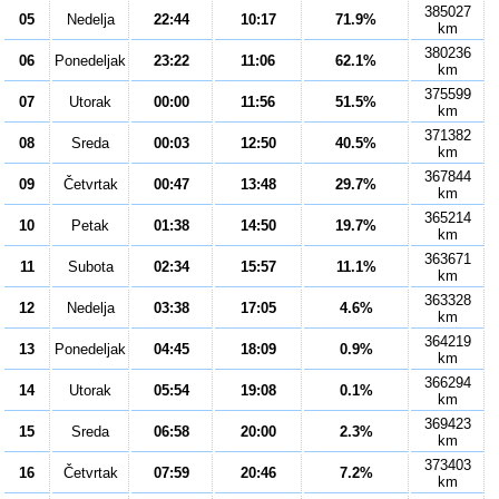
385027
05
Nedelja
22:44
10:17
71.9%
km
380236
06
Ponedeljak
23:22
11:06
62.1%
km
375599
07
Utorak
00:00
11:56
51.5%
km
371382
08
Sreda
00:03
12:50
40.5%
km
367844
09
Četvrtak
00:47
13:48
29.7%
km
365214
10
Petak
01:38
14:50
19.7%
km
363671
11
Subota
02:34
15:57
11.1%
km
363328
12
Nedelja
03:38
17:05
4.6%
km
364219
13
Ponedeljak
04:45
18:09
0.9%
km
366294
14
Utorak
05:54
19:08
0.1%
km
369423
15
Sreda
06:58
20:00
2.3%
km
373403
16
Četvrtak
07:59
20:46
7.2%
km