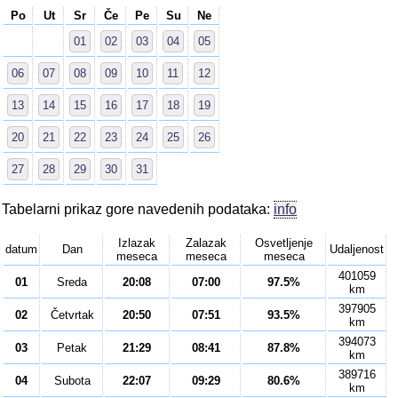
Po
Ut
Sr
Če
Pe
Su
Ne
01
02
03
04
05
06
07
08
09
10
11
12
13
14
15
16
17
18
19
20
21
22
23
24
25
26
27
28
29
30
31
Tabelarni prikaz gore navedenih podataka:
info
Izlazak
Zalazak
Osvetljenje
datum
Dan
Udaljenost
meseca
meseca
meseca
401059
01
Sreda
20:08
07:00
97.5%
km
397905
02
Četvrtak
20:50
07:51
93.5%
km
394073
03
Petak
21:29
08:41
87.8%
km
389716
04
Subota
22:07
09:29
80.6%
km