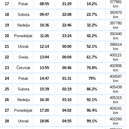
377981
17
Petak
08:55
21:29
14.2%
km
382870
18
Subota
09:47
22:08
22.7%
km
387780
19
Nedelja
10:36
22:46
32.2%
km
392440
20
Ponedeljak
11:26
23:24
42.2%
km
396614
21
Utorak
12:14
00:00
52.1%
km
400115
22
Sreda
13:04
00:04
61.7%
km
402806
23
Četvrtak
13:55
00:46
70.8%
km
404597
24
Petak
14:47
01:31
79%
km
405438
25
Subota
15:39
02:19
86.2%
km
405315
26
Nedelja
16:30
03:10
92.1%
km
404241
27
Ponedeljak
17:20
04:02
96.4%
km
402260
28
Utorak
18:06
04:55
99.1%
km