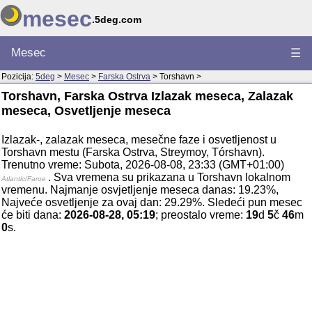
mesec
.5deg.com
Mesec
☰
Pozicija:
5deg
>
Mesec
>
Farska Ostrva
> Torshavn >
Torshavn, Farska Ostrva Izlazak meseca, Zalazak
meseca, Osvetljenje meseca
Izlazak-, zalazak meseca, mesečne faze i osvetljenost u
Torshavn mestu (Farska Ostrva, Streymoy, Tórshavn).
Trenutno vreme: Subota, 2026-08-08, 23:33 (GMT+01:00)
. Sva vremena su prikazana u Torshavn lokalnom
Atlantic/Faroe
vremenu. Najmanje osvjetljenje meseca danas: 19.23%,
Najveće osvetljenje za ovaj dan: 29.29%. Sledeći pun mesec
će biti dana:
2026-08-28, 05:19
; preostalo vreme:
19
d
5
č
46
m
0
s.