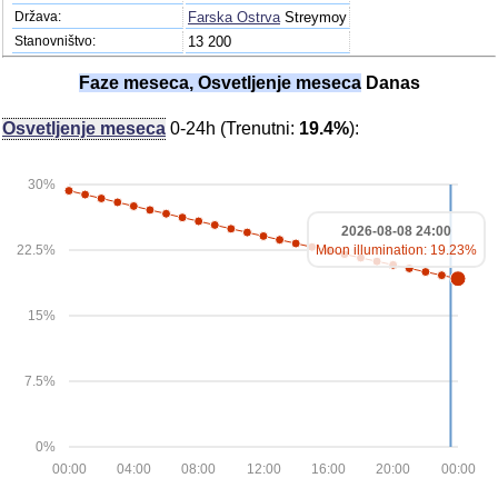
Država:
Farska Ostrva
Streymoy
Stanovništvo:
13 200
Faze meseca, Osvetljenje meseca
Danas
Osvetljenje meseca
0-24h (Trenutni:
19.4%
):
30%
2026-08-08 24:00
Moon illumination: 19.23%
22.5%
15%
7.5%
0%
00:00
04:00
08:00
12:00
16:00
20:00
00:00