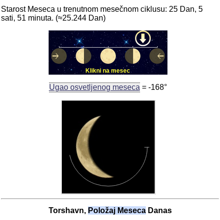
Starost Meseca u trenutnom mesečnom ciklusu: 25 Dan, 5
sati, 51 minuta. (≈25.244 Dan)
Klikni na mesec
Ugao osvetljenog meseca
= -168°
Torshavn,
Položaj Meseca
Danas