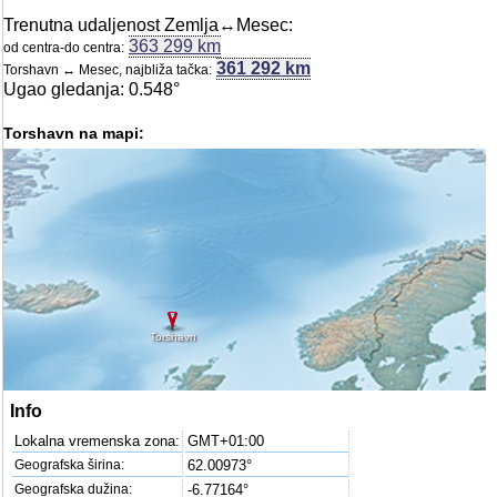
Trenutna udaljenost Zemlja↔Mesec:
363 299 km
od centra-do centra:
361 292 km
Torshavn ↔ Mesec, najbliža tačka:
Ugao gledanja: 0.548°
Torshavn na mapi:
Torshavn
Info
Lokalna vremenska zona:
GMT+01:00
Geografska širina:
62.00973°
Geografska dužina:
-6.77164°