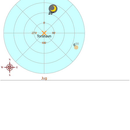
20°
Torshavn
00
6
Jug