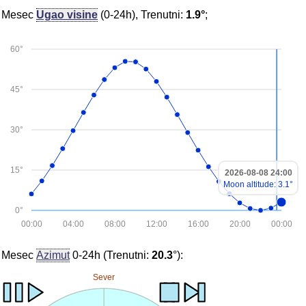
Mesec
Ugao visine
(0-24h), Trenutni:
1.9°
;
60°
45°
30°
15°
2026-08-08 24:00
Moon altitude: 3.1°
0°
00:00
04:00
08:00
12:00
16:00
20:00
00:00
Mesec
Azimut
0-24h (Trenutni:
20.3
°):
Sever