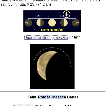
Starost Meseca u trenutnom mesečnom ciklusu: 23 Dan, 18
sati, 35 minuta. (≈23.774 Dan)
Klikni na mesec
Ugao osvetljenog meseca
= 159°
Talin,
Položaj Meseca
Danas