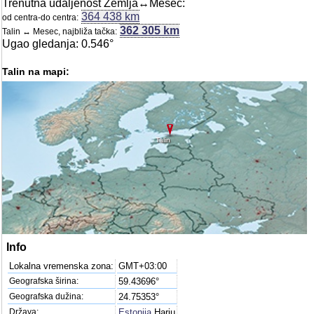
Trenutna udaljenost Zemlja↔Mesec:
364 438 km
od centra-do centra:
362 305 km
Talin ↔ Mesec, najbliža tačka:
Ugao gledanja: 0.546°
Talin na mapi:
Talin
Info
Lokalna vremenska zona:
GMT+03:00
Geografska širina:
59.43696°
Geografska dužina:
24.75353°
Država:
Estonija
Harju