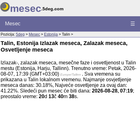
mesec
.5deg.com
Mesec
☰
Pozicija:
5deg
>
Mesec
>
Estonija
> Talin >
Talin, Estonija Izlazak meseca, Zalazak meseca,
Osvetljenje meseca
Izlazak-, zalazak meseca, mesečne faze i osvetljenost u Talin
mestu (Estonija, Harju, Tallinn). Trenutno vreme: Petak, 2026-
08-07, 17:39 (GMT+03:00)
. Sva vremena su
Europe/Tallinn
prikazana u Talin lokalnom vremenu. Najmanje osvjetljenje
meseca danas: 30.18%, Najveće osvetljenje za ovaj dan:
41.22%. Sledeći pun mesec će biti dana:
2026-08-28, 07:19
;
preostalo vreme:
20
d
13
č
40
m
38
s.