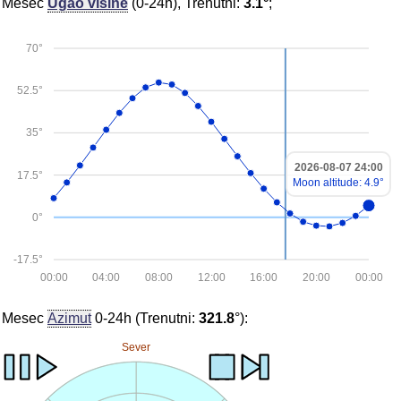
Mesec
Ugao visine
(0-24h), Trenutni:
3.1°
;
70°
52.5°
35°
2026-08-07 24:00
17.5°
Moon altitude: 4.9°
0°
-17.5°
00:00
04:00
08:00
12:00
16:00
20:00
00:00
Mesec
Azimut
0-24h (Trenutni:
321.8
°):
Sever