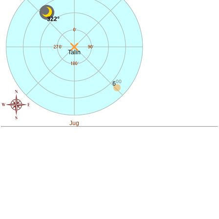
322°
Talin
00
6
Jug