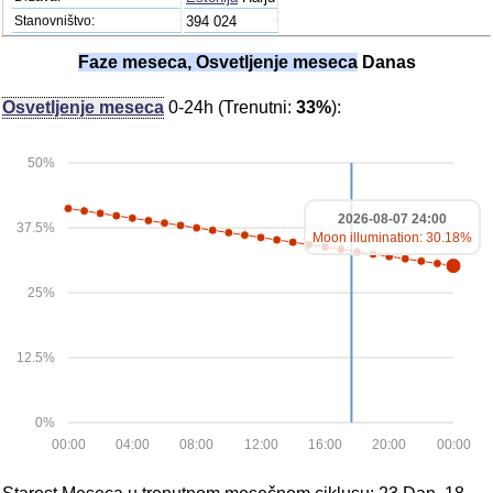
Stanovništvo:
394 024
Faze meseca, Osvetljenje meseca
Danas
Osvetljenje meseca
0-24h (Trenutni:
33%
):
50%
2026-08-07 24:00
37.5%
Moon illumination: 30.18%
25%
12.5%
0%
00:00
04:00
08:00
12:00
16:00
20:00
00:00