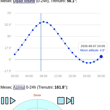
Mesec
Ugao visine
(0-24h), Trenutni:
56.1°
;
70°
52.5°
35°
2026-08-07 24:00
17.5°
Moon altitude: 4.6°
0°
-17.5°
00:00
04:00
08:00
12:00
16:00
20:00
00:00
Mesec
Azimut
0-24h (Trenutni:
161.8
°):
Sever