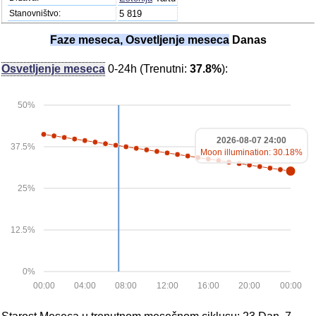
Stanovništvo:
5 819
Faze meseca, Osvetljenje meseca
Danas
Osvetljenje meseca
0-24h (Trenutni:
37.8%
):
50%
2026-08-07 24:00
37.5%
Moon illumination: 30.18%
25%
12.5%
0%
00:00
04:00
08:00
12:00
16:00
20:00
00:00