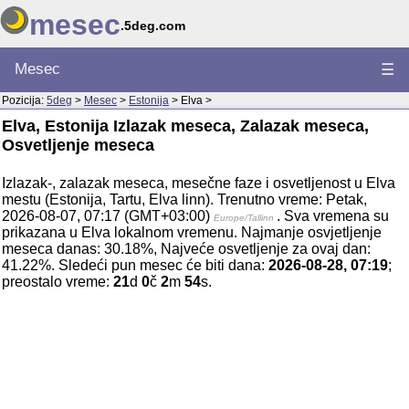
mesec
.5deg.com
Mesec
☰
Pozicija:
5deg
>
Mesec
>
Estonija
> Elva >
Elva, Estonija Izlazak meseca, Zalazak meseca,
Osvetljenje meseca
Izlazak-, zalazak meseca, mesečne faze i osvetljenost u Elva
mestu (Estonija, Tartu, Elva linn). Trenutno vreme: Petak,
2026-08-07, 07:17 (GMT+03:00)
. Sva vremena su
Europe/Tallinn
prikazana u Elva lokalnom vremenu. Najmanje osvjetljenje
meseca danas: 30.18%, Najveće osvetljenje za ovaj dan:
41.22%. Sledeći pun mesec će biti dana:
2026-08-28, 07:19
;
preostalo vreme:
21
d
0
č
2
m
54
s.