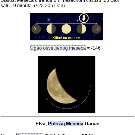
Starost Meseca u trenutnom mesečnom ciklusu: 23 Dan, 7
sati, 19 minuta. (≈23.305 Dan)
Klikni na mesec
Ugao osvetljenog meseca
= -146°
Elva,
Položaj Meseca
Danas