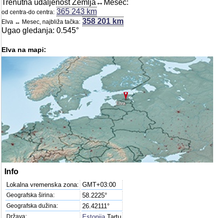
Trenutna udaljenost Zemlja↔Mesec:
365 243 km
od centra-do centra:
358 201 km
Elva ↔ Mesec, najbliža tačka:
Ugao gledanja: 0.545°
Elva na mapi:
Elva
Info
Lokalna vremenska zona:
GMT+03:00
Geografska širina:
58.2225°
Geografska dužina:
26.42111°
Država:
Estonija
Tartu