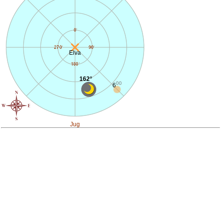
Elva
162°
00
6
Jug