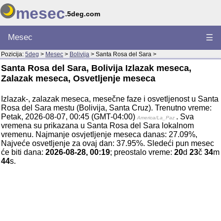
mesec
.5deg.com
Mesec
☰
Pozicija:
5deg
>
Mesec
>
Bolivija
> Santa Rosa del Sara >
Santa Rosa del Sara, Bolivija Izlazak meseca,
Zalazak meseca, Osvetljenje meseca
Izlazak-, zalazak meseca, mesečne faze i osvetljenost u Santa
Rosa del Sara mestu (Bolivija, Santa Cruz). Trenutno vreme:
Petak, 2026-08-07, 00:45 (GMT-04:00)
. Sva
America/La_Paz
vremena su prikazana u Santa Rosa del Sara lokalnom
vremenu. Najmanje osvjetljenje meseca danas: 27.09%,
Najveće osvetljenje za ovaj dan: 37.95%. Sledeći pun mesec
će biti dana:
2026-08-28, 00:19
; preostalo vreme:
20
d
23
č
34
m
44
s.