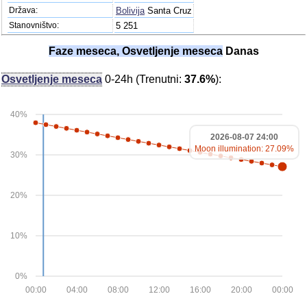
Država:
Bolivija
Santa Cruz
Stanovništvo:
5 251
Faze meseca, Osvetljenje meseca
Danas
Osvetljenje meseca
0-24h (Trenutni:
37.6%
):
40%
2026-08-07 24:00
Moon illumination: 27.09%
30%
20%
10%
0%
00:00
04:00
08:00
12:00
16:00
20:00
00:00