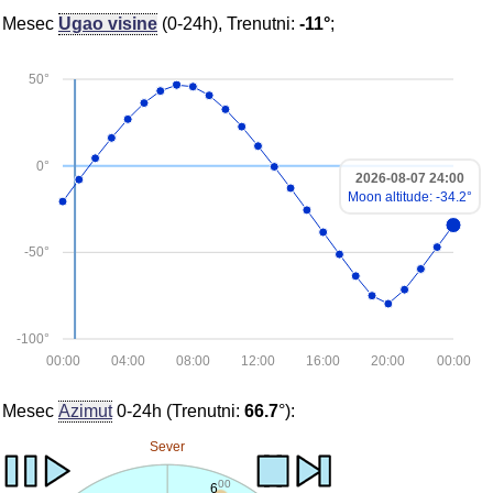
Mesec
Ugao visine
(0-24h), Trenutni:
-11°
;
50°
0°
2026-08-07 24:00
Moon altitude: -34.2°
-50°
-100°
00:00
04:00
08:00
12:00
16:00
20:00
00:00
Mesec
Azimut
0-24h (Trenutni:
66.7
°):
Sever
00
6