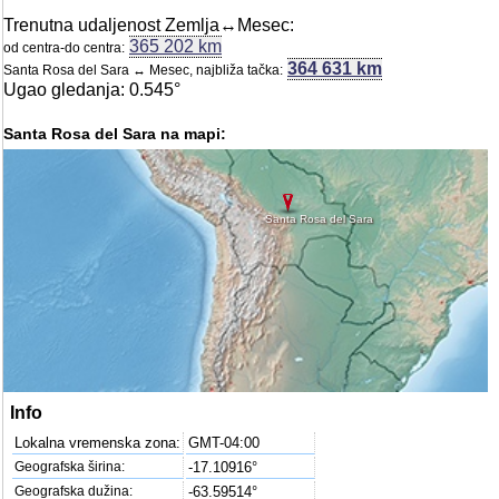
Trenutna udaljenost Zemlja↔Mesec:
365 202 km
od centra-do centra:
364 631 km
Santa Rosa del Sara ↔ Mesec, najbliža tačka:
Ugao gledanja: 0.545°
Santa Rosa del Sara na mapi:
Santa Rosa del Sara
Info
Lokalna vremenska zona:
GMT-04:00
Geografska širina:
-17.10916°
Geografska dužina:
-63.59514°