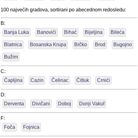
100 najvećih gradova, sortirani po abecednom redosledu:
B:
Banja Luka
Banovići
Bihać
Bijeljina
Bileća
Blatnica
Bosanska Krupa
Brčko
Brod
Bugojno
Bužim
C:
Čapljina
Cazin
Čelinac
Čitluk
Crnići
D:
Derventa
Divičani
Doboj
Donji Vakuf
F:
Foča
Fojnica