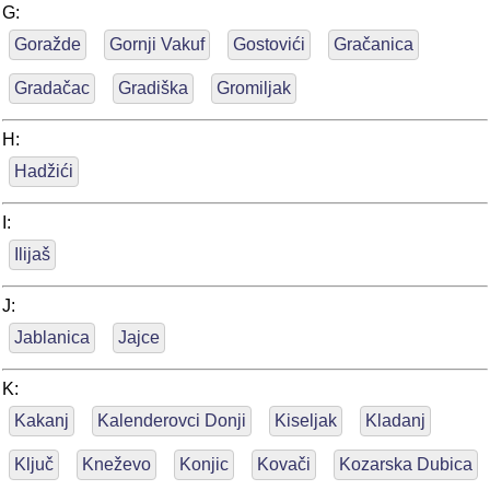
G:
Goražde
Gornji Vakuf
Gostovići
Gračanica
Gradačac
Gradiška
Gromiljak
H:
Hadžići
I:
Ilijaš
J:
Jablanica
Jajce
K:
Kakanj
Kalenderovci Donji
Kiseljak
Kladanj
Ključ
Kneževo
Konjic
Kovači
Kozarska Dubica