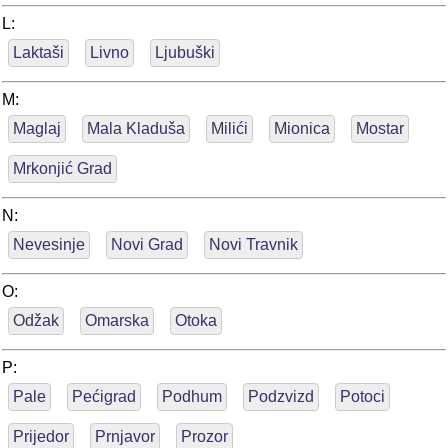
L:
Laktaši
Livno
Ljubuški
M:
Maglaj
Mala Kladuša
Milići
Mionica
Mostar
Mrkonjić Grad
N:
Nevesinje
Novi Grad
Novi Travnik
O:
Odžak
Omarska
Otoka
P:
Pale
Pećigrad
Podhum
Podzvizd
Potoci
Prijedor
Prnjavor
Prozor