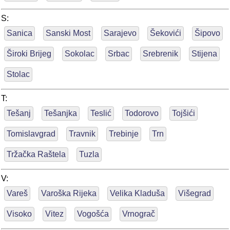
S:
Sanica
Sanski Most
Sarajevo
Šekovići
Šipovo
Široki Brijeg
Sokolac
Srbac
Srebrenik
Stijena
Stolac
T:
Tešanj
Tešanjka
Teslić
Todorovo
Tojšići
Tomislavgrad
Travnik
Trebinje
Trn
Tržačka Raštela
Tuzla
V:
Vareš
Varoška Rijeka
Velika Kladuša
Višegrad
Visoko
Vitez
Vogošća
Vrnograč