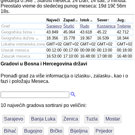
gledanja 0.548°, Starost meseca: 24 Dan, 14 sati, 5 minuta.
Preostalo vreme do sledećeg punog meseca: 19d 19č 56m
18s.
Najveći
Zapad←
Istok→
Sever↑
Jug↓
Grad
Sarajevo
Šturlić
Rudo
Kostajnica
Trebinje
Geografska širina ↕
43.849
45.064
43.618
45.22
42.712
Geografska dužina ↔
18.356
15.778
19.367
16.539
18.344
Lokalna vremenska zona
GMT+02
GMT+02
GMT+02
GMT+02
GMT+02
Izlazak meseca
00:12:00
00:17:00
00:09:00
00:13:00
00:18:00
Zalazak meseca
16:53:00
17:10:00
16:48:00
17:08:00
16:48:00
Gradovi u Bosna i Hercegovina državi
Pronađi grad za više informacija o izlasku-, zalasku-, kao i o
fazi i položaju Meseca.
10 najvećih gradova sortirani po veličini:
Sarajevo
Banja Luka
Zenica
Tuzla
Mostar
Bihać
Bugojno
Brčko
Bijeljina
Prijedor