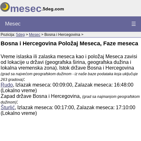
mesec
.5deg.com
Mesec
☰
Pozicija:
5deg
>
Mesec
> Bosna i Hercegovina >
Bosna i Hercegovina Položaj Meseca, Faze meseca
Vreme islaska ili zalaska meseca kao i položaj Meseca zavisi
od lokacije u državi (geografska širina, geografska dužina i
lokalna vremenska zona). Istok države Bosna i Hercegovina
(grad sa najvećom geografskom dužinom - iz naše baze podataka koja uključuje
:
263 gradova)
Rudo
, Izlazak meseca: 00:09:00, Zalazak meseca: 16:48:00
(Lokalno vreme)
Zapad države Bosna i Hercegovina,
(grad sa najmanjom geografskom
:
dužinom)
Šturlić
, Izlazak meseca: 00:17:00, Zalazak meseca: 17:10:00
(Lokalno vreme)