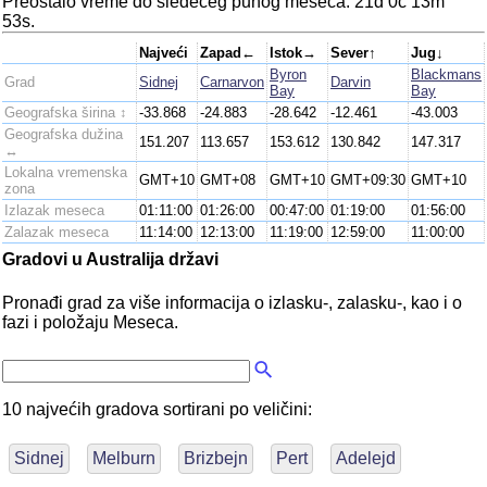
Preostalo vreme do sledećeg punog meseca: 21d 0č 13m
53s.
Najveći
Zapad←
Istok→
Sever↑
Jug↓
Byron
Blackmans
Grad
Sidnej
Carnarvon
Darvin
Bay
Bay
Geografska širina ↕
-33.868
-24.883
-28.642
-12.461
-43.003
Geografska dužina
151.207
113.657
153.612
130.842
147.317
↔
Lokalna vremenska
GMT+10
GMT+08
GMT+10
GMT+09:30
GMT+10
zona
Izlazak meseca
01:11:00
01:26:00
00:47:00
01:19:00
01:56:00
Zalazak meseca
11:14:00
12:13:00
11:19:00
12:59:00
11:00:00
Gradovi u Australija državi
Pronađi grad za više informacija o izlasku-, zalasku-, kao i o
fazi i položaju Meseca.
10 najvećih gradova sortirani po veličini:
Sidnej
Melburn
Brizbejn
Pert
Adelejd