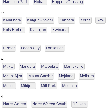
Hampton Park
Hobart
Hoppers Crossing
K:
Kalaundra
Kalgurli-Bolder
Kanbera
Kerns
Kew
Kofs Harbor
Kvinbijan
Kwinana
L:
Lizmor
Logan City
Lonseston
M:
Makaj
Mandura
Maroubra
Marrickville
Maunt Ajza
Maunt Gambir
Mejtland
Melburn
Melton
Mildjura
Mill Park
Mosman
N:
Narre Warren
Narre Warren South
NJukasl