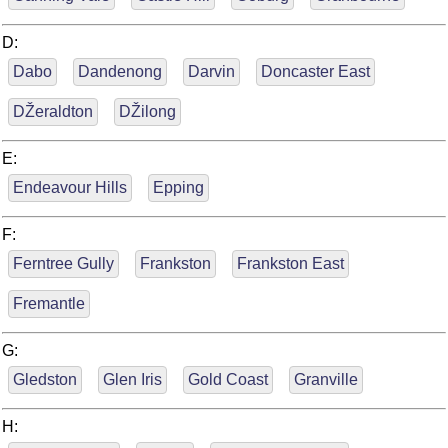
D:
Dabo
Dandenong
Darvin
Doncaster East
DŽeraldton
DŽilong
E:
Endeavour Hills
Epping
F:
Ferntree Gully
Frankston
Frankston East
Fremantle
G:
Gledston
Glen Iris
Gold Coast
Granville
H: