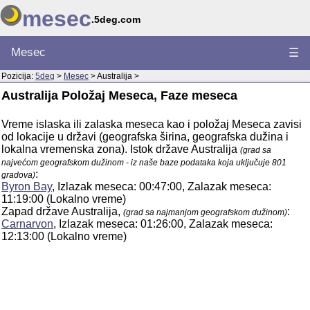
mesec
.5deg.com
Mesec
☰
Pozicija:
5deg
>
Mesec
> Australija >
Australija Položaj Meseca, Faze meseca
Vreme islaska ili zalaska meseca kao i položaj Meseca zavisi
od lokacije u državi (geografska širina, geografska dužina i
lokalna vremenska zona). Istok države Australija
(grad sa
najvećom geografskom dužinom - iz naše baze podataka koja uključuje 801
:
gradova)
Byron Bay
, Izlazak meseca: 00:47:00, Zalazak meseca:
11:19:00 (Lokalno vreme)
Zapad države Australija,
:
(grad sa najmanjom geografskom dužinom)
Carnarvon
, Izlazak meseca: 01:26:00, Zalazak meseca:
12:13:00 (Lokalno vreme)