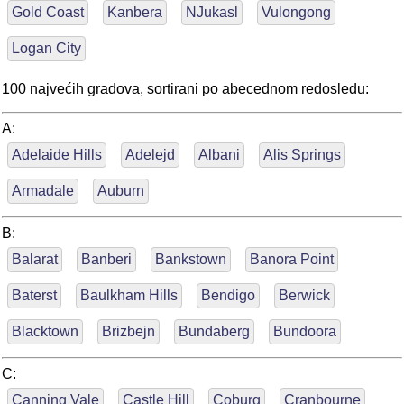
Gold Coast
Kanbera
NJukasl
Vulongong
Logan City
100 najvećih gradova, sortirani po abecednom redosledu:
A:
Adelaide Hills
Adelejd
Albani
Alis Springs
Armadale
Auburn
B:
Balarat
Banberi
Bankstown
Banora Point
Baterst
Baulkham Hills
Bendigo
Berwick
Blacktown
Brizbejn
Bundaberg
Bundoora
C:
Canning Vale
Castle Hill
Coburg
Cranbourne