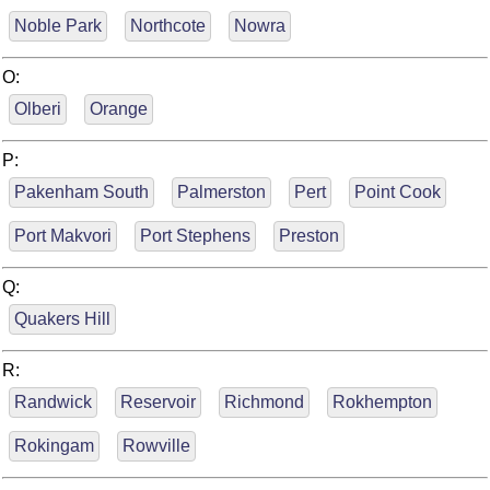
Noble Park
Northcote
Nowra
O:
Olberi
Orange
P:
Pakenham South
Palmerston
Pert
Point Cook
Port Makvori
Port Stephens
Preston
Q:
Quakers Hill
R:
Randwick
Reservoir
Richmond
Rokhempton
Rokingam
Rowville