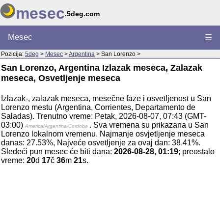
mesec
.5deg.com
Mesec
☰
Pozicija:
5deg
>
Mesec
>
Argentina
> San Lorenzo >
San Lorenzo, Argentina Izlazak meseca, Zalazak
meseca, Osvetljenje meseca
Izlazak-, zalazak meseca, mesečne faze i osvetljenost u San
Lorenzo mestu (Argentina, Corrientes, Departamento de
Saladas). Trenutno vreme: Petak, 2026-08-07, 07:43 (GMT-
03:00)
. Sva vremena su prikazana u San
America/Argentina/Cordoba
Lorenzo lokalnom vremenu. Najmanje osvjetljenje meseca
danas: 27.53%, Najveće osvetljenje za ovaj dan: 38.41%.
Sledeći pun mesec će biti dana:
2026-08-28, 01:19
; preostalo
vreme:
20
d
17
č
36
m
21
s.