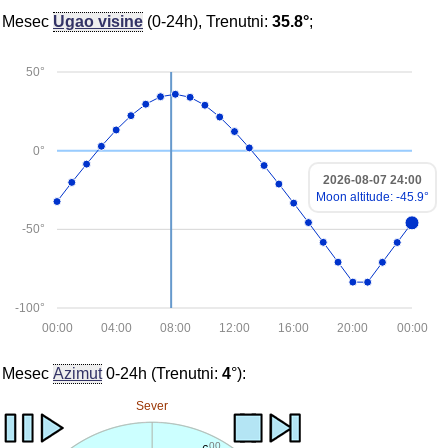
Mesec
Ugao visine
(0-24h), Trenutni:
35.8°
;
50°
0°
2026-08-07 24:00
Moon altitude: -45.9°
-50°
-100°
00:00
04:00
08:00
12:00
16:00
20:00
00:00
Mesec
Azimut
0-24h (Trenutni:
4
°):
Sever
00