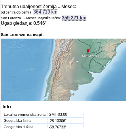
Trenutna udaljenost Zemlja↔Mesec:
364 719 km
od centra-do centra:
359 221 km
San Lorenzo ↔ Mesec, najbliža tačka:
Ugao gledanja: 0.546°
San Lorenzo na mapi:
San Lorenzo
Info
Lokalna vremenska zona:
GMT-03:00
Geografska širina:
-28.13306°
Geografska dužina:
-58.76733°