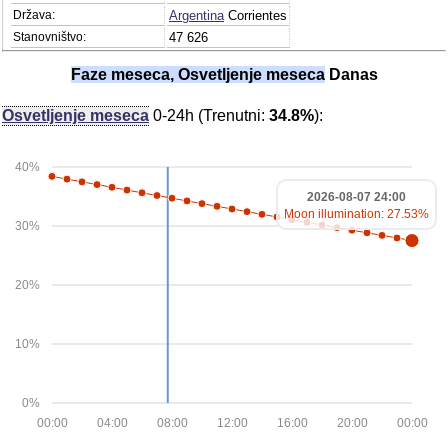
Država:
Argentina
Corrientes
Stanovništvo:
47 626
Faze meseca, Osvetljenje meseca
Danas
Osvetljenje meseca
0-24h (Trenutni:
34.8%
):
40%
2026-08-07 24:00
Moon illumination: 27.53%
30%
20%
10%
0%
00:00
04:00
08:00
12:00
16:00
20:00
00:00