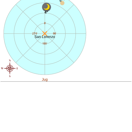
6
4°
San Lorenzo
Jug