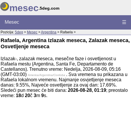
mesec
.5deg.com
Mesec
☰
Pozicija:
5deg
>
Mesec
>
Argentina
> Rafaela >
Rafaela, Argentina Izlazak meseca, Zalazak meseca,
Osvetljenje meseca
Izlazak-, zalazak meseca, mesečne faze i osvetljenost u
Rafaela mestu (Argentina, Santa Fe, Departamento de
Castellanos). Trenutno vreme: Nedelja, 2026-08-09, 05:16
(GMT-03:00)
. Sva vremena su prikazana u
America/Argentina/Cordoba
Rafaela lokalnom vremenu. Najmanje osvjetljenje meseca
danas: 9.55%, Najveće osvetljenje za ovaj dan: 17.69%.
Sledeći pun mesec će biti dana:
2026-08-28, 01:19
; preostalo
vreme:
18
d
20
č
3
m
9
s.