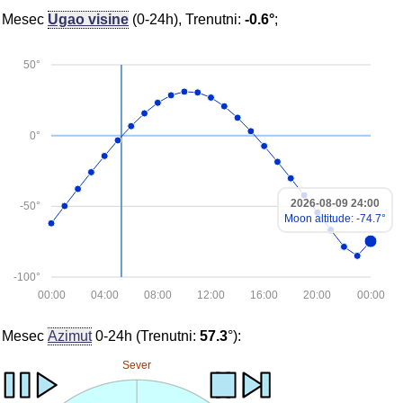
Mesec
Ugao visine
(0-24h), Trenutni:
-0.6°
;
50°
0°
2026-08-09 24:00
-50°
Moon altitude: -74.7°
-100°
00:00
04:00
08:00
12:00
16:00
20:00
00:00
Mesec
Azimut
0-24h (Trenutni:
57.3
°):
Sever