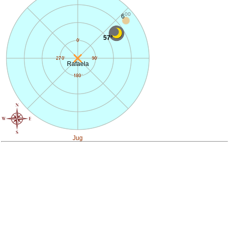
00
6
57°
Rafaela
Jug