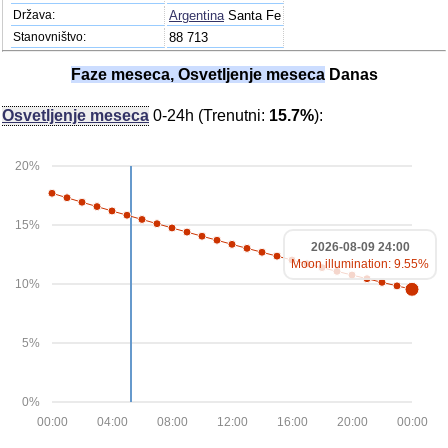
Država:
Argentina
Santa Fe
Stanovništvo:
88 713
Faze meseca, Osvetljenje meseca
Danas
Osvetljenje meseca
0-24h (Trenutni:
15.7%
):
20%
15%
2026-08-09 24:00
Moon illumination: 9.55%
10%
5%
0%
00:00
04:00
08:00
12:00
16:00
20:00
00:00