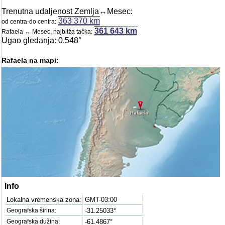
Trenutna udaljenost Zemlja↔Mesec:
363 370 km
od centra-do centra:
361 643 km
Rafaela ↔ Mesec, najbliža tačka:
Ugao gledanja: 0.548°
Rafaela na mapi:
Rafaela
Info
Lokalna vremenska zona:
GMT-03:00
Geografska širina:
-31.25033°
Geografska dužina:
-61.4867°