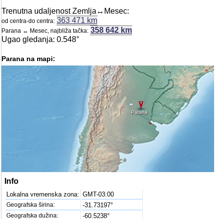
Trenutna udaljenost Zemlja↔Mesec:
363 471 km
od centra-do centra:
358 642 km
Parana ↔ Mesec, najbliža tačka:
Ugao gledanja: 0.548°
Parana na mapi:
Parana
Info
Lokalna vremenska zona:
GMT-03:00
Geografska širina:
-31.73197°
Geografska dužina:
-60.5238°