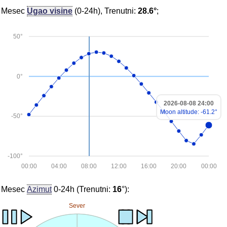
Mesec
Ugao visine
(0-24h), Trenutni:
28.6°
;
50°
0°
2026-08-08 24:00
Moon altitude: -61.2°
-50°
-100°
00:00
04:00
08:00
12:00
16:00
20:00
00:00
Mesec
Azimut
0-24h (Trenutni:
16
°):
Sever