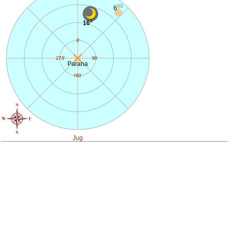
00
6
16°
Parana
Jug