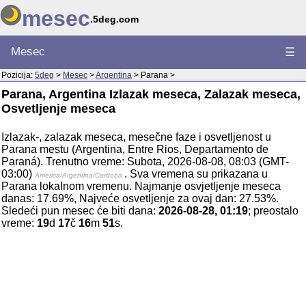
mesec
.5deg.com
Mesec
☰
Pozicija:
5deg
>
Mesec
>
Argentina
> Parana >
Parana, Argentina Izlazak meseca, Zalazak meseca,
Osvetljenje meseca
Izlazak-, zalazak meseca, mesečne faze i osvetljenost u
Parana mestu (Argentina, Entre Rios, Departamento de
Paraná). Trenutno vreme: Subota, 2026-08-08, 08:03 (GMT-
03:00)
. Sva vremena su prikazana u
America/Argentina/Cordoba
Parana lokalnom vremenu. Najmanje osvjetljenje meseca
danas: 17.69%, Najveće osvetljenje za ovaj dan: 27.53%.
Sledeći pun mesec će biti dana:
2026-08-28, 01:19
; preostalo
vreme:
19
d
17
č
16
m
51
s.