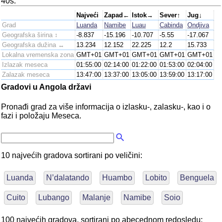
40s.
Najveći
Zapad←
Istok→
Sever↑
Jug↓
Grad
Luanda
Namibe
Luau
Cabinda
Ondjiva
Geografska širina ↕
-8.837
-15.196
-10.707
-5.55
-17.067
Geografska dužina ↔
13.234
12.152
22.225
12.2
15.733
Lokalna vremenska zona
GMT+01
GMT+01
GMT+01
GMT+01
GMT+01
Izlazak meseca
01:55:00
02:14:00
01:22:00
01:53:00
02:04:00
Zalazak meseca
13:47:00
13:37:00
13:05:00
13:59:00
13:17:00
Gradovi u Angola državi
Pronađi grad za više informacija o izlasku-, zalasku-, kao i o
fazi i položaju Meseca.
10 najvećih gradova sortirani po veličini:
Luanda
N’dalatando
Huambo
Lobito
Benguela
Cuito
Lubango
Malanje
Namibe
Soio
100 najvećih gradova, sortirani po abecednom redosledu: