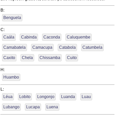
B:
Benguela
C:
Caála
Cabinda
Caconda
Caluquembe
Camabatela
Camacupa
Catabola
Catumbela
Caxito
Chela
Chissamba
Cuito
H:
Huambo
L:
Léua
Lobito
Longonjo
Luanda
Luau
Lubango
Lucapa
Luena