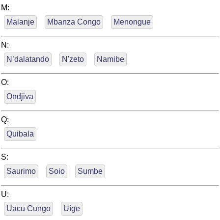
M:
Malanje
Mbanza Congo
Menongue
N:
N’dalatando
N'zeto
Namibe
O:
Ondjiva
Q:
Quibala
S:
Saurimo
Soio
Sumbe
U:
Uacu Cungo
Uíge