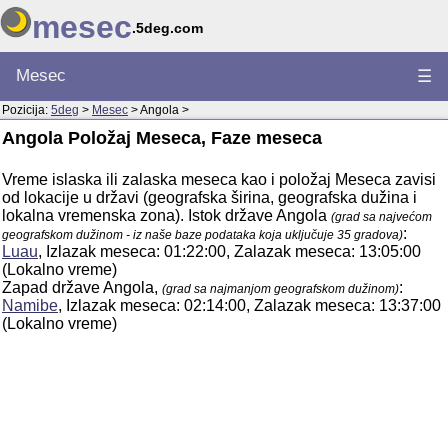
mesec
.5deg.com
Mesec
☰
Pozicija:
5deg
>
Mesec
> Angola >
Angola Položaj Meseca, Faze meseca
Vreme islaska ili zalaska meseca kao i položaj Meseca zavisi
od lokacije u državi (geografska širina, geografska dužina i
lokalna vremenska zona). Istok države Angola
(grad sa najvećom
:
geografskom dužinom - iz naše baze podataka koja uključuje 35 gradova)
Luau
, Izlazak meseca: 01:22:00, Zalazak meseca: 13:05:00
(Lokalno vreme)
Zapad države Angola,
:
(grad sa najmanjom geografskom dužinom)
Namibe
, Izlazak meseca: 02:14:00, Zalazak meseca: 13:37:00
(Lokalno vreme)